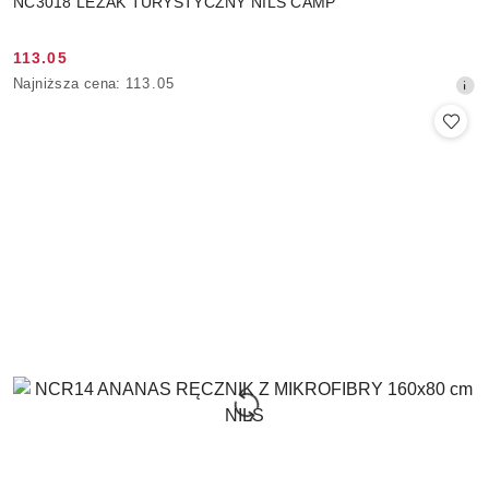
NC3018 LEŻAK TURYSTYCZNY NILS CAMP
113.05
Cena
Najniższa
Najniższa cena:
113.05
promocyjna:
cena
z
30
dni
przed
obniżką