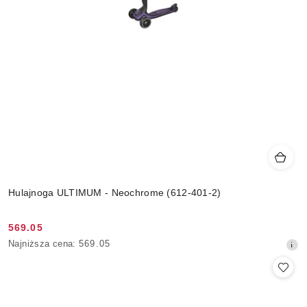
Hulajnoga ULTIMUM - Neochrome (612-401-2)
569.05
Cena
Najniższa
Najniższa cena:
569.05
promocyjna:
cena
z
30
dni
przed