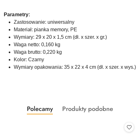
Parametry:
Zastosowanie: uniwersalny
Materiał: pianka memory, PE
Wymiary: 29 x 20 x 1,5 cm (dł. x szer. x gr.)
Waga netto: 0,160 kg
Waga brutto: 0,220 kg
Kolor: Czarny
Wymiary opakowania: 35 x 22 x 4 cm (dł. x szer. x wys.)
Produkty
Produkty
Polecamy
Produkty podobne
Pomiń karuzelę produktów
o
o
statusie:
statusie: