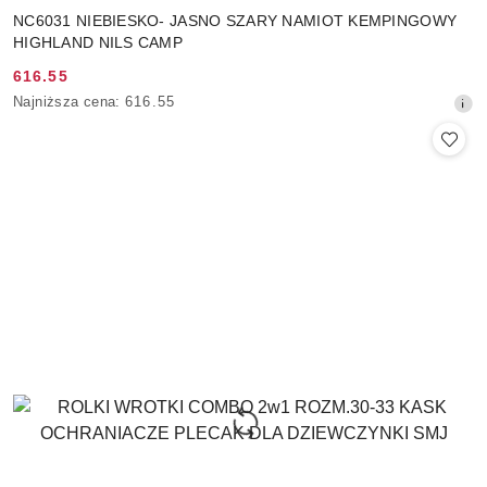
NC6031 NIEBIESKO- JASNO SZARY NAMIOT KEMPINGOWY
HIGHLAND NILS CAMP
616.55
Cena
Najniższa
Najniższa cena:
616.55
promocyjna:
cena
z
30
dni
przed
obniżką