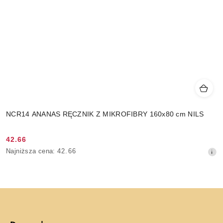
NCR14 ANANAS RĘCZNIK Z MIKROFIBRY 160x80 cm NILS
42.66
Cena
Najniższa
Najniższa cena:
42.66
promocyjna:
cena
z
30
dni
przed
obniżką