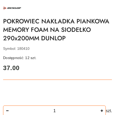
NAZWA
PRODUCENTA:
DUNLOP
POKROWIEC NAKŁADKA PIANKOWA
MEMORY FOAM NA SIODEŁKO
290x200MM DUNLOP
Symbol:
180410
Dostępność:
12
szt.
cena:
37.00
Ilość
szt.