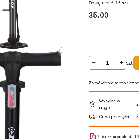
Dostępność:
13
szt.
cena:
35.00
Ilość
szt.
Zamówienie telefoniczn
Dostępność
Wysyłka w
i
2
ciągu:
dostawa
Cena przesyłki:
8
Pobierz produkt do 