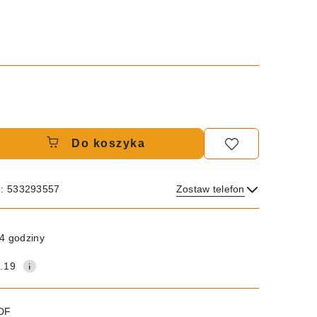
Do koszyka
e: 533293557
Zostaw telefon
Wyślij
4 godziny
.19
PDF