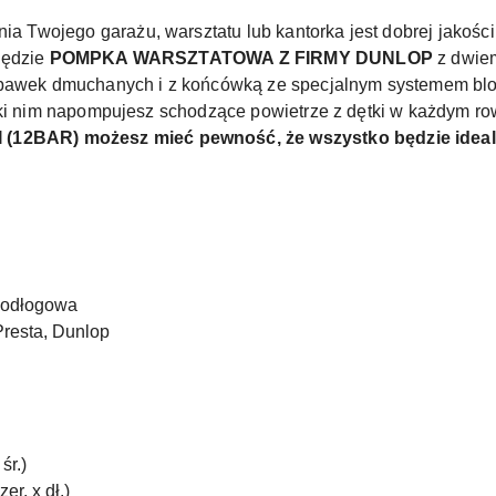
wojego garażu, warsztatu lub kantorka jest dobrej jakości p
będzie
POMPKA WARSZTATOWA Z FIRMY DUNLOP
z dwie
abawek dmuchanych i z końcówką ze specjalnym systemem blo
ki nim napompujesz schodzące powietrze z dętki w każdym rowe
2BAR) możesz mieć pewność, że wszystko będzie idea
l
podłogowa
Presta, Dunlop
śr.)
r. x dł.)