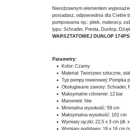
Nieodzownym elementem wyposażenia T
posiadasz, odpowiednia dla Ciebie 
pompowania np.: piłek, materacy, z
typu: Schrader, Presta, Dunlop. Dzię
WARSZTATOWEJ DUNLOP 174PSI (1
Parametry:
Kolor: Czarny
Materiał: Tworzywo sztuczne, sta
Typ pompy rowerowej: Pompka 
Obsługiwane zawory: Schrader, 
Maksymalne ciśnienie: 12 bar
Manometr: Nie
Minimalna wysokość: 59 cm
Maksymalna wysokość: 101 cm
Wymiary rączki: 22,5 x 3 cm (dł. x 
Wymiary podstawy: 16 x 16 cm (sze