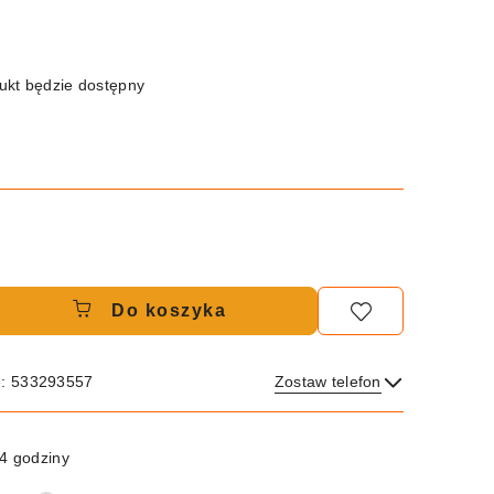
kt będzie dostępny
Do koszyka
e: 533293557
Zostaw telefon
Wyślij
4 godziny