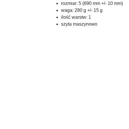
rozmiar: 5 (690 mm +/- 10 mm)
waga: 280 g +/- 15 g
ilość warstw: 1
szyta maszynowo
Pomiń karuzelę produktów