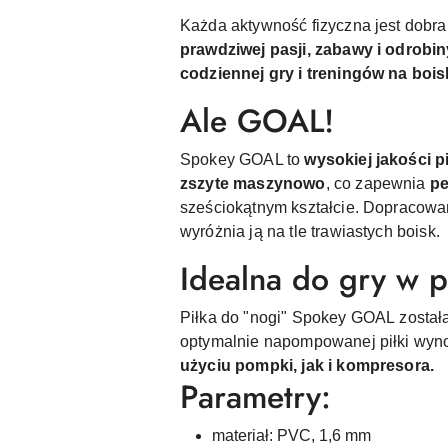
Każda aktywność fizyczna jest dobra 
prawdziwej pasji, zabawy i odrobiny
codziennej gry i treningów na bo
Ale GOAL!
Spokey GOAL to
wysokiej jakości p
zszyte maszynowo
, co zapewnia
pe
sześciokątnym kształcie. Dopracowan
wyróżnia ją na tle trawiastych boisk.
Idealna do gry w p
Piłka do "nogi" Spokey GOAL
zosta
optymalnie napompowanej piłki wynos
użyciu pompki, jak i kompresora.
Parametry:
materiał: PVC, 1,6 mm