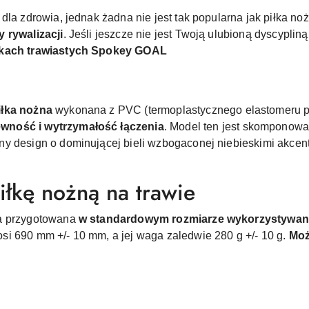
dla zdrowia, jednak żadna nie jest tak popularna jak piłka n
 rywalizacji
. Jeśli jeszcze nie jest Twoją ulubioną dyscypliną
iskach trawiastych Spokey GOAL
iłka nożna
wykonana z PVC (
termoplastycznego elastomeru p
wność i wytrzymałość łączenia
. Model ten jest skomponowa
y design o dominującej bieli wzbogaconej niebieskimi akcenta
iłkę nożną na trawie
ła przygotowana
w standardowym rozmiarze wykorzystywany
i 690 mm +/- 10 mm, a jej waga zaledwie 280 g +/- 10 g.
Moż