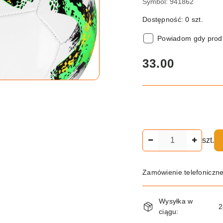
Symbol:
941862
Dostępność:
0
szt.
Powiadom gdy produ
cena:
33.00
Ilość
szt.
Zamówienie telefoniczn
Dostępność
Wysyłka w
i
2
ciągu: