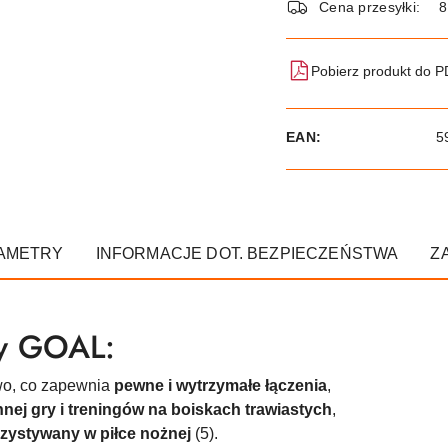
dostawa
Cena przesyłki:
8
Pobierz produkt do 
EAN:
5
AMETRY
INFORMACJE DOT. BEZPIECZEŃSTWA
Z
ey GOAL:
wo, co zapewnia
pewne i wytrzymałe łączenia
,
nej gry i treningów na boiskach trawiastych
,
zystywany w piłce nożnej
(5).