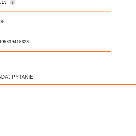
.19
PDF
905339418623
ADAJ PYTANIE