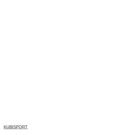
NAZWA
KUBISPORT
PRODUCENTA: