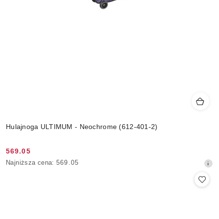
Hulajnoga ULTIMUM - Neochrome (612-401-2)
569.05
Cena
Najniższa
Najniższa cena:
569.05
promocyjna:
cena
z
30
dni
przed
obniżką