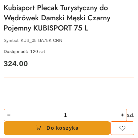
Kubisport Plecak Turystyczny do
Wędrówek Damski Męski Czarny
Pojemny KUBISPORT 75 L
Symbol:
KUB_05-BA75K-CRN
Dostępność:
120
szt.
cena:
324.00
Ilość
szt.
Do koszyka