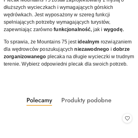
dłuższych wycieczkach i wymagających górskich
wędrówkach. Jest wyposażony w szereg funkcji
spełniających potrzeby wymagających turystów,
zapewniając zarówno
funkcjonalność,
jak i
wygodę.
To sprawia, że Mountains 75 jest
idealnym
rozwiązaniem
dla wędrowców poszukujących
niezawodnego
i
dobrze
zorganizowanego
plecaka na długie wycieczki w trudnym
terenie. Wybierz odpowiedni plecak dla swoich potrzeb.
Produkty
Produkty
Polecamy
Produkty podobne
Pomiń karuzelę produktów
o
o
statusie:
statusie: