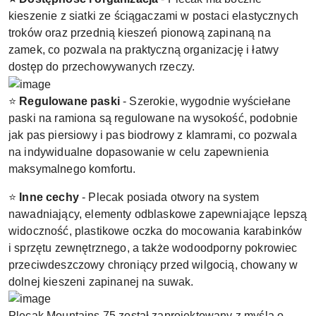
kieszenie z siatki ze ściągaczami w postaci elastycznych
troków oraz przednią kieszeń pionową zapinaną na
zamek, co pozwala na praktyczną organizację i łatwy
dostęp do przechowywanych rzeczy.
⭐
Regulowane
paski
- Szerokie, wygodnie wyściełane
paski na ramiona są regulowane na wysokość, podobnie
jak pas piersiowy i pas biodrowy z klamrami, co pozwala
na indywidualne dopasowanie w celu zapewnienia
maksymalnego komfortu.
⭐
Inne cechy
- Plecak posiada otwory na system
nawadniający, elementy odblaskowe zapewniające lepszą
widoczność, plastikowe oczka do mocowania karabinków
i sprzętu zewnętrznego, a także wodoodporny pokrowiec
przeciwdeszczowy chroniący przed wilgocią, chowany w
dolnej kieszeni zapinanej na suwak.
Plecak Mountains 75 został zaprojektowany z myślą o