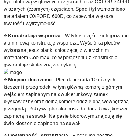
hydrofobową w głównych częściach oraz OXFORD 400D
w szarych (czarnych) częściach. Spód i tył wzmocniono
materiałem OXFORD 600D, co zapewnia większą
trwałość i wytrzymałość.
⭐ Konstrukcja wsporcza
- W tylnej części zintegrowano
aluminiową konstrukcję wsporczą. Wyściółka pleców
wykonana jest z pianki chłodzącej z wierzchnim
materiałem Coolmax, co w połączeniu z konstrukcją
gwarantuje skuteczną wentylację.
⭐ Miejsce i kieszenie
- Plecak posiada 10 różnych
kieszeni i przegródek, w tym główną komorę z górnym
wejściem zapinanym na dwukierunkowy zamek
błyskawiczny oraz dolną komorę oddzieloną wewnętrzną
przegrodą. Pokrywa plecaka posiada dodatkową kieszeń
zapinaną na suwak. Na pasie biodrowym znajdują się
dwie kieszenie zapinane na suwak.
⭐ Dostępność i organizacja
- Plecak ma boczne