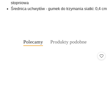
stopniowa
Średnica uchwytów - gumek do trzymania siatki: 0,4 cm
Produkty
Produkty
Polecamy
Produkty podobne
Pomiń karuzelę produktów
o
o
statusie:
statusie: