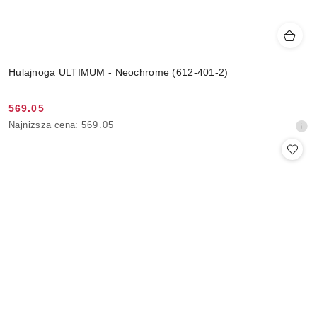
Hulajnoga ULTIMUM - Neochrome (612-401-2)
569.05
Cena
Najniższa
Najniższa cena:
569.05
promocyjna:
cena
z
30
dni
przed
obniżką