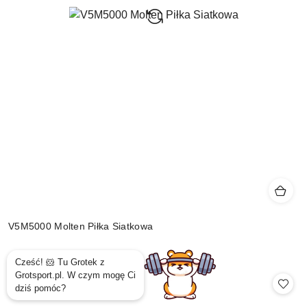
V5M5000 Molten Piłka Siatkowa
219.99
Cena: