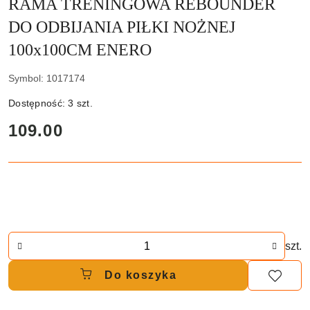
RAMA TRENINGOWA REBOUNDER
DO ODBIJANIA PIŁKI NOŻNEJ
100x100CM ENERO
Symbol:
1017174
Dostępność:
3
szt.
cena:
109.00
Ilość
szt.
Do koszyka