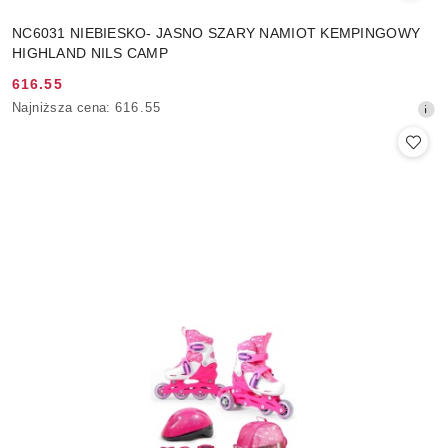
NC6031 NIEBIESKO- JASNO SZARY NAMIOT KEMPINGOWY
HIGHLAND NILS CAMP
616.55
Cena
Najniższa
Najniższa cena:
616.55
promocyjna:
cena
z
30
dni
przed
obniżką