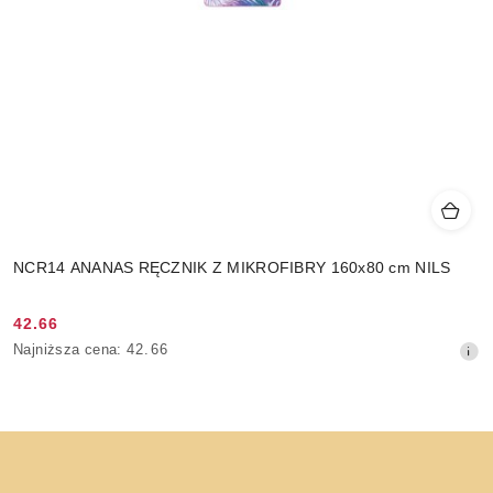
NCR14 ANANAS RĘCZNIK Z MIKROFIBRY 160x80 cm NILS
42.66
Cena
Najniższa
Najniższa cena:
42.66
promocyjna:
cena
z
30
dni
przed
obniżką