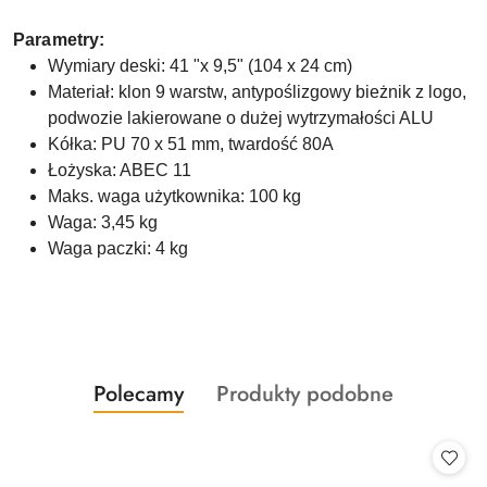
Parametry:
Wymiary deski: 41 "x 9,5" (104 x 24 cm)
Materiał: klon 9 warstw, antypoślizgowy bieżnik z logo,
podwozie lakierowane o dużej wytrzymałości ALU
Kółka: PU 70 x 51 mm, twardość 80A
Łożyska: ABEC 11
Maks. waga użytkownika: 100 kg
Waga: 3,45 kg
Waga paczki: 4 kg
Produkty
Produkty
Polecamy
Produkty podobne
Pomiń karuzelę produktów
o
o
statusie:
statusie: