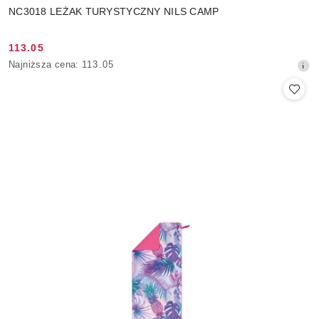
NC3018 LEŻAK TURYSTYCZNY NILS CAMP
113.05
Cena
Najniższa
Najniższa cena:
113.05
promocyjna:
cena
z
30
dni
przed
obniżką