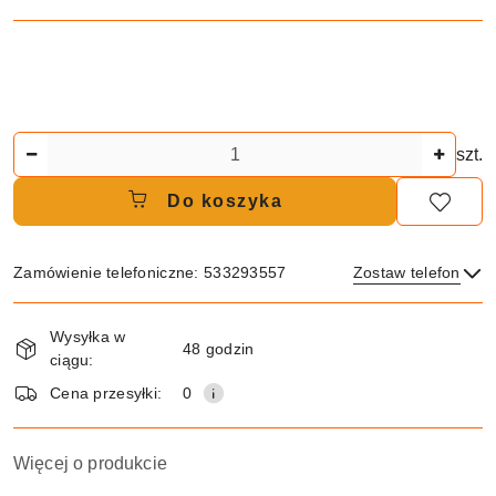
Ilość
szt.
Do koszyka
Zamówienie telefoniczne: 533293557
Zostaw telefon
Dostępność
Wysyłka w
i
48 godzin
ciągu:
dostawa
Wyślij
Cena przesyłki:
0
Więcej o produkcie