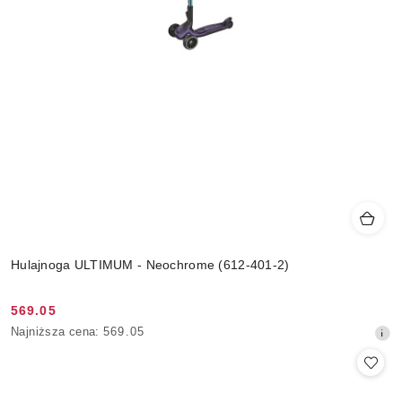
Hulajnoga ULTIMUM - Neochrome (612-401-2)
569.05
Cena
Najniższa
Najniższa cena:
569.05
promocyjna:
cena
z
30
dni