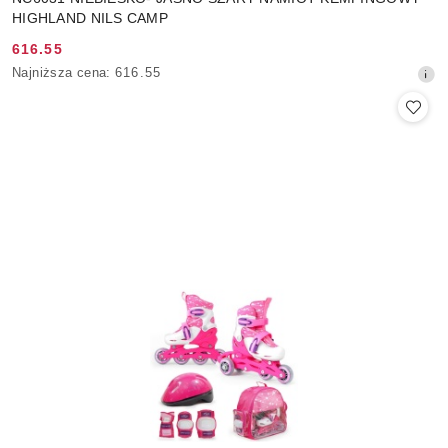
HIGHLAND NILS CAMP
616.55
Cena
Najniższa
Najniższa cena:
616.55
promocyjna:
cena
z
30
dni
przed
obniżką