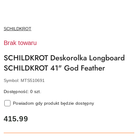
NAZWA
SCHILDKROT
PRODUCENTA:
Brak towaru
SCHILDKROT Deskorolka Longboard
SCHILDKROT 41" God Feather
Symbol:
MTS510691
Dostępność:
0
szt.
Powiadom gdy produkt będzie dostępny
cena:
415.99