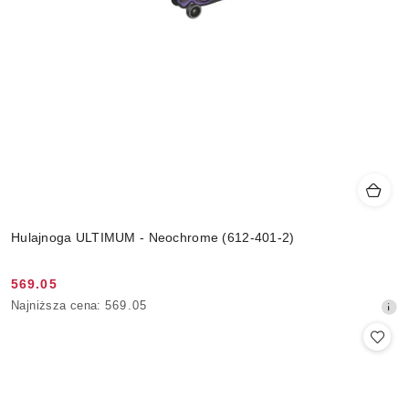
Hulajnoga ULTIMUM - Neochrome (612-401-2)
569.05
Cena
Najniższa
Najniższa cena:
569.05
promocyjna:
cena
z
30
dni
przed
obniżką