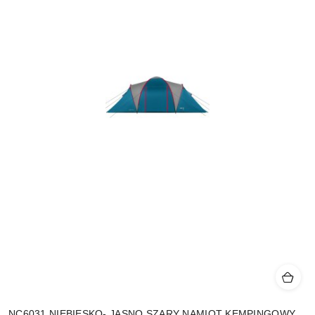
NC6031 NIEBIESKO- JASNO SZARY NAMIOT KEMPINGOWY