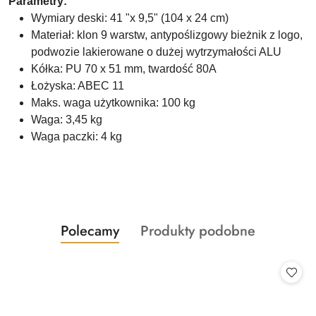
Parametry:
Wymiary deski: 41 "x 9,5" (104 x 24 cm)
Materiał: klon 9 warstw, antypoślizgowy bieżnik z logo,
podwozie lakierowane o dużej wytrzymałości ALU
Kółka: PU 70 x 51 mm, twardość 80A
Łożyska: ABEC 11
Maks. waga użytkownika: 100 kg
Waga: 3,45 kg
Waga paczki: 4 kg
Produkty
Produkty
Polecamy
Produkty podobne
Pomiń karuzelę produktów
o
o
statusie:
statusie: