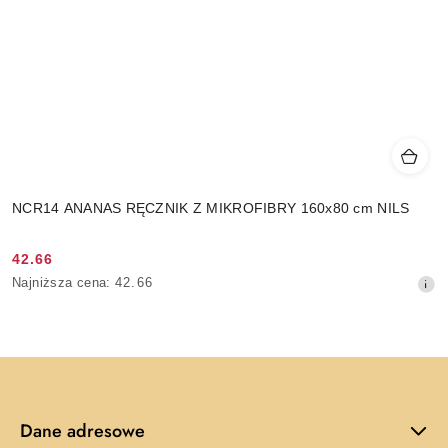
NCR14 ANANAS RĘCZNIK Z MIKROFIBRY 160x80 cm NILS
42.66
Cena
Najniższa
Najniższa cena:
42.66
promocyjna:
cena
z
30
dni
przed
obniżką
Dane adresowe