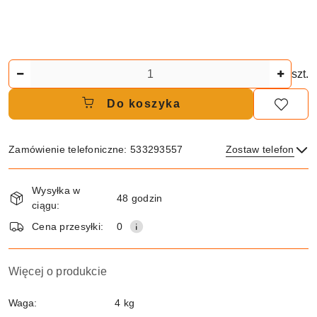
Ilość
szt.
Do koszyka
Zamówienie telefoniczne: 533293557
Zostaw telefon
Dostępność
Wysyłka w
i
48 godzin
ciągu:
dostawa
Wyślij
Cena przesyłki:
0
Więcej o produkcie
Waga:
4 kg