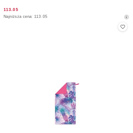
113.05
Cena
Najniższa
Najniższa cena:
113.05
promocyjna:
cena
z
30
dni
przed
obniżką