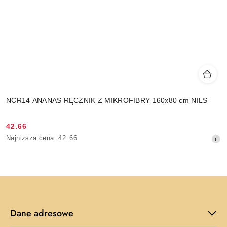
NCR14 ANANAS RĘCZNIK Z MIKROFIBRY 160x80 cm NILS
42.66
Cena
Najniższa
Najniższa cena:
42.66
promocyjna:
cena
z
30
dni
przed
obniżką
Dane adresowe