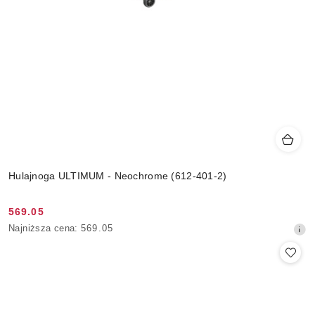
Hulajnoga ULTIMUM - Neochrome (612-401-2)
569.05
Cena
Najniższa
Najniższa cena:
569.05
promocyjna:
cena
z
30
dni
przed
obniżką