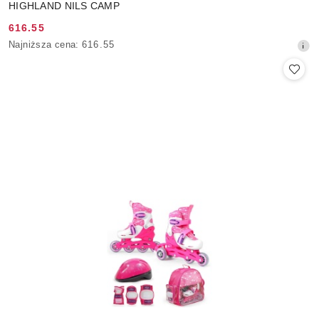
HIGHLAND NILS CAMP
616.55
Cena
Najniższa
Najniższa cena:
616.55
promocyjna:
cena
z
30
dni
przed
obniżką