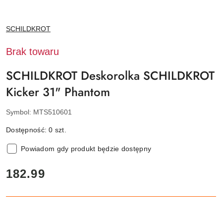
NAZWA
SCHILDKROT
PRODUCENTA:
Brak towaru
SCHILDKROT Deskorolka SCHILDKROT
Kicker 31" Phantom
Symbol:
MTS510601
Dostępność:
0
szt.
Powiadom gdy produkt będzie dostępny
cena:
182.99