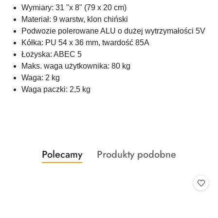
Wymiary: 31 "x 8" (79 x 20 cm)
Materiał: 9 warstw, klon chiński
Podwozie polerowane ALU o dużej wytrzymałości 5V
Kółka: PU 54 x 36 mm, twardość 85A
Łożyska: ABEC 5
Maks. waga użytkownika: 80 kg
Waga: 2 kg
Waga paczki: 2,5 kg
Produkty
Produkty
Polecamy
Produkty podobne
Pomiń karuzelę produktów
o
o
statusie:
statusie: