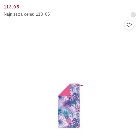
113.05
Cena
Najniższa
Najniższa cena:
113.05
promocyjna:
cena
z
30
dni
przed
obniżką