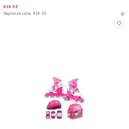
616.55
Cena
Najniższa
Najniższa cena:
616.55
promocyjna:
cena
z
30
dni
przed
obniżką