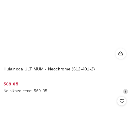
Hulajnoga ULTIMUM - Neochrome (612-401-2)
569.05
Cena
Najniższa
Najniższa cena:
569.05
promocyjna:
cena
z
30
dni
przed
obniżką