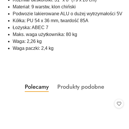
Materiał: 9 warstw, klon chiński
Podwozie lakierowane ALU o dużej wytrzymałości 5V
Kółka: PU 54 x 36 mm, twardość 85A
Łożyska: ABEC 7
Maks. waga użytkownika: 80 kg
Waga: 2,26 kg
Waga paczki: 2,4 kg
Produkty
Produkty
Polecamy
Produkty podobne
Pomiń karuzelę produktów
o
o
statusie:
statusie: