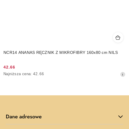
NCR14 ANANAS RĘCZNIK Z MIKROFIBRY 160x80 cm NILS
42.66
Cena
Najniższa
Najniższa cena:
42.66
promocyjna:
cena
z
30
dni
przed
obniżką
Dane adresowe