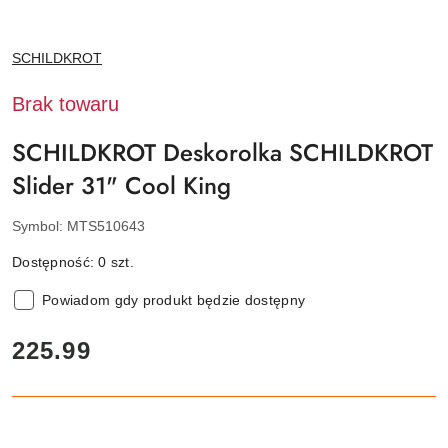
NAZWA
SCHILDKROT
PRODUCENTA:
Brak towaru
SCHILDKROT Deskorolka SCHILDKROT
Slider 31" Cool King
Symbol:
MTS510643
Dostępność:
0
szt.
Powiadom gdy produkt będzie dostępny
cena:
225.99