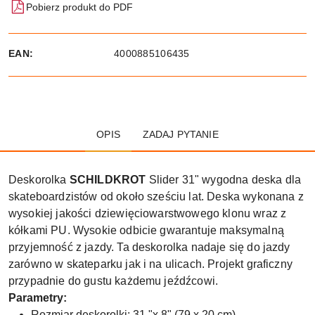
Pobierz produkt do PDF
EAN:
4000885106435
OPIS
ZADAJ PYTANIE
Deskorolka
SCHILDKROT
Slider 31" wygodna deska dla
skateboardzistów od około sześciu lat. Deska wykonana z
wysokiej jakości dziewięciowarstwowego klonu wraz z
kółkami PU. Wysokie odbicie gwarantuje maksymalną
przyjemność z jazdy. Ta deskorolka nadaje się do jazdy
zarówno w skateparku jak i na ulicach. Projekt graficzny
przypadnie do gustu każdemu jeźdźcowi.
Parametry:
Rozmiar deskorolki: 31 "x 8" (79 x 20 cm)