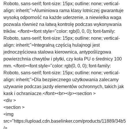
Roboto, sans-serif; font-size: 15px; outline: none; vertical-
align: inherit;">Aluminiowa rama klasy lotniczej gwarantuje
wysoką odporność na każde uderzenie, a niewielka waga
pozwala również na łatwą kontrolę podczas wykonywania
trików. </font><font style="color: rgb(0, 0, 0); font-family:
Roboto, sans-serif; font-size: 15px; outline: none; vertical-
align: inherit;">Integralną częścią hulajnogi jest
jednoczęściowa stalowa kierownica, antypoślizgowa
powierzchnia chwytów i płytki, czy koła PU o średnicy 100
mm. </font><font style="color: rgb(0, 0, 0); font-family:
Roboto, sans-serif; font-size: 15px; outline: none; vertical-
align: inherit;">Dla bezpiecznego użytkowania zalecamy
używanie podczas jazdy elementów ochronnych, takich jak
kask i ochraniacze.</font><br></p><section >
<div >
<section >
<img
src="https://upload.cdn.baselinker.com/products/11889/34
/>