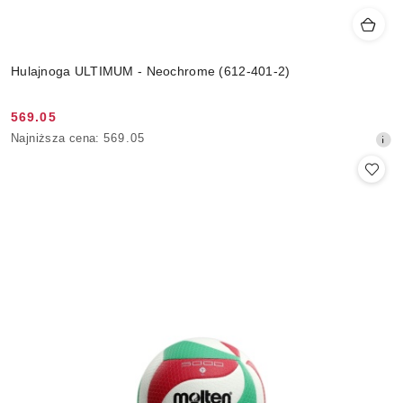
Hulajnoga ULTIMUM - Neochrome (612-401-2)
569.05
Cena
Najniższa
Najniższa cena:
569.05
promocyjna:
cena
z
30
dni
przed
obniżką