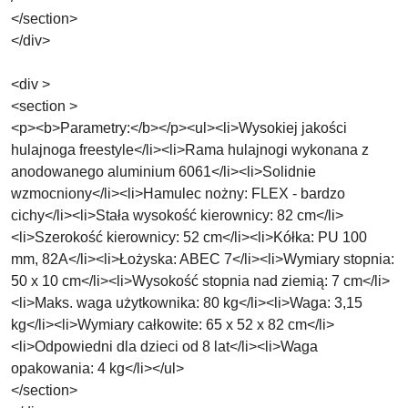
</section>
</div>
<div >
<section >
<p><b>Parametry:</b></p><ul><li>Wysokiej jakości
hulajnoga freestyle</li><li>Rama hulajnogi wykonana z
anodowanego aluminium 6061</li><li>Solidnie
wzmocniony</li><li>Hamulec nożny: FLEX - bardzo
cichy</li><li>Stała wysokość kierownicy: 82 cm</li>
<li>Szerokość kierownicy: 52 cm</li><li>Kółka: PU 100
mm, 82A</li><li>Łożyska: ABEC 7</li><li>Wymiary stopnia:
50 x 10 cm</li><li>Wysokość stopnia nad ziemią: 7 cm</li>
<li>Maks. waga użytkownika: 80 kg</li><li>Waga: 3,15
kg</li><li>Wymiary całkowite: 65 x 52 x 82 cm</li>
<li>Odpowiedni dla dzieci od 8 lat</li><li>Waga
opakowania: 4 kg</li></ul>
</section>