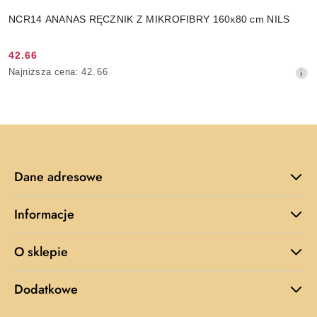
NCR14 ANANAS RĘCZNIK Z MIKROFIBRY 160x80 cm NILS
42.66
Cena
Najniższa
Najniższa cena:
42.66
promocyjna:
cena
z
30
dni
przed
obniżką
Dane adresowe
Informacje
O sklepie
Dodatkowe