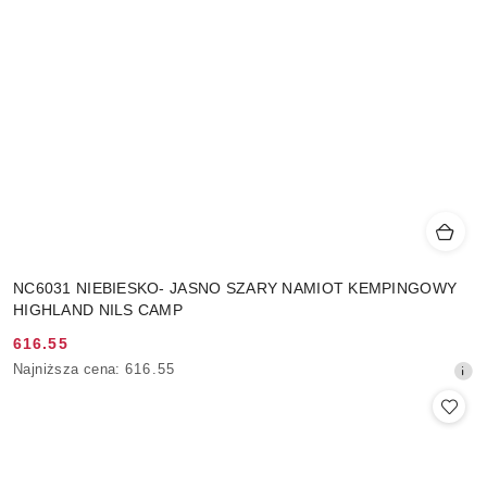
NC6031 NIEBIESKO- JASNO SZARY NAMIOT KEMPINGOWY
HIGHLAND NILS CAMP
616.55
Cena
Najniższa
Najniższa cena:
616.55
promocyjna:
cena
z
30
dni
przed
obniżką