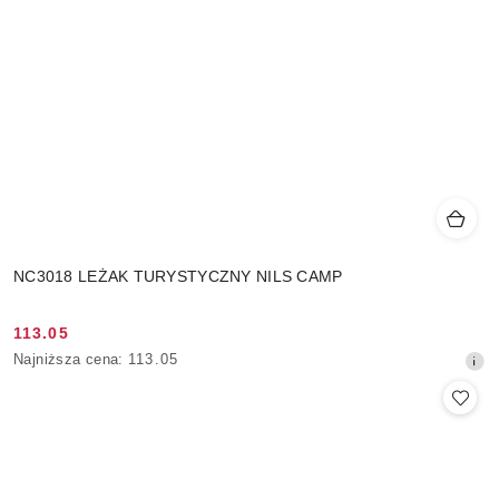
NC3018 LEŻAK TURYSTYCZNY NILS CAMP
113.05
Cena
Najniższa
Najniższa cena:
113.05
promocyjna:
cena
z
30
dni
przed
obniżką