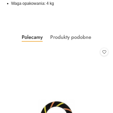
Waga opakowania: 4 kg
Produkty
Produkty
Polecamy
Produkty podobne
Pomiń karuzelę produktów
o
o
statusie:
statusie: