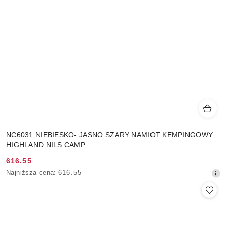
NC6031 NIEBIESKO- JASNO SZARY NAMIOT KEMPINGOWY
HIGHLAND NILS CAMP
616.55
Cena
Najniższa
Najniższa cena:
616.55
promocyjna:
cena
z
30
dni
przed
obniżką