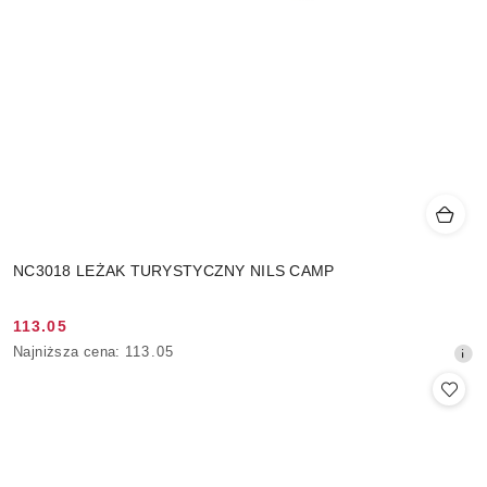
NC3018 LEŻAK TURYSTYCZNY NILS CAMP
113.05
Cena
Najniższa
Najniższa cena:
113.05
promocyjna:
cena
z
30
dni
przed
obniżką