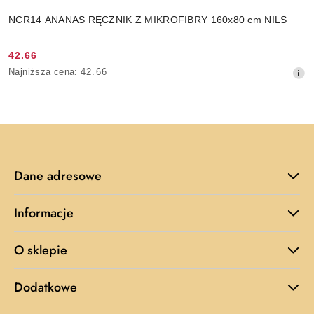
NCR14 ANANAS RĘCZNIK Z MIKROFIBRY 160x80 cm NILS
42.66
Cena
Najniższa
Najniższa cena:
42.66
promocyjna:
cena
z
30
dni
przed
obniżką
Dane adresowe
Informacje
O sklepie
Dodatkowe