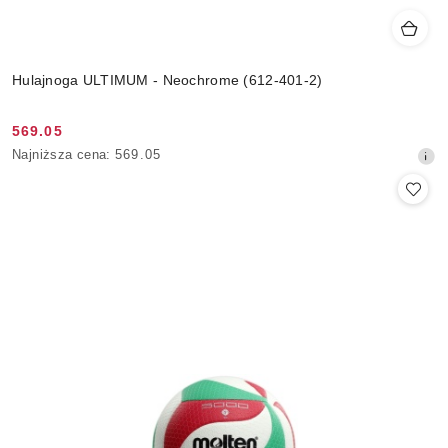
Hulajnoga ULTIMUM - Neochrome (612-401-2)
569.05
Cena
Najniższa
Najniższa cena:
569.05
promocyjna:
cena
z
30
dni
przed
obniżką