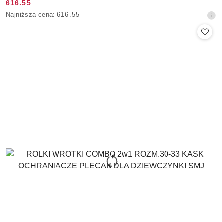
616.55
Cena
Najniższa
Najniższa cena:
616.55
promocyjna:
cena
z
30
dni
przed
obniżką