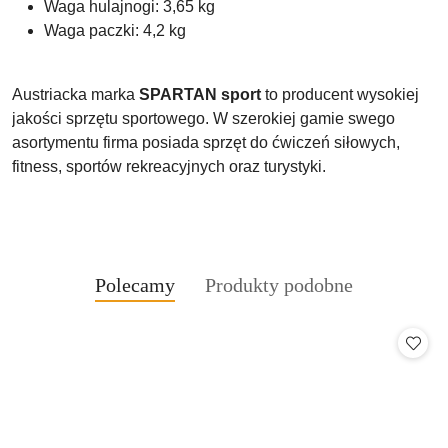
Waga hulajnogi: 3,65 kg
Waga paczki: 4,2 kg
Austriacka marka
SPARTAN sport
to producent wysokiej
jakości sprzętu sportowego. W szerokiej gamie swego
asortymentu firma posiada sprzęt do ćwiczeń siłowych,
fitness, sportów rekreacyjnych oraz turystyki.
Produkty
Produkty
Polecamy
Produkty podobne
Pomiń karuzelę produktów
o
o
statusie:
statusie: