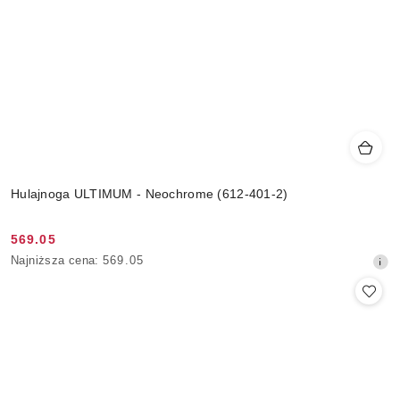
Hulajnoga ULTIMUM - Neochrome (612-401-2)
569.05
Cena
Najniższa
Najniższa cena:
569.05
promocyjna:
cena
z
30
dni
przed
obniżką