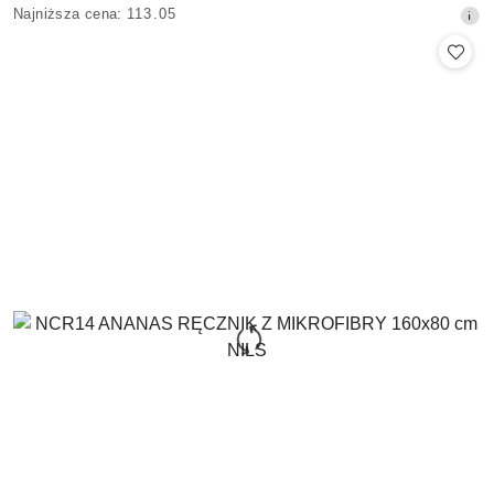
Najniższa
Najniższa cena:
113.05
promocyjna:
cena
z
30
dni
przed
obniżką