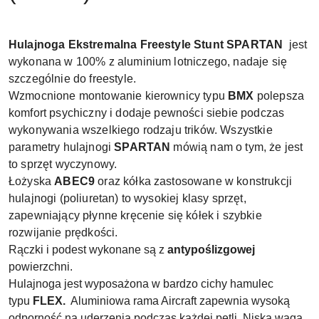
Hulajnoga Ekstremalna Freestyle Stunt SPARTAN
jest
wykonana w 100% z aluminium lotniczego, nadaje się
szczególnie do freestyle.
Wzmocnione montowanie kierownicy typu
BMX
polepsza
komfort psychiczny i dodaje pewności siebie podczas
wykonywania wszelkiego rodzaju trików. Wszystkie
parametry hulajnogi
SPARTAN
mówią nam o tym, że jest
to sprzęt wyczynowy.
Łożyska
ABEC9
oraz kółka zastosowane w konstrukcji
hulajnogi (poliuretan) to wysokiej klasy sprzęt,
zapewniający płynne kręcenie się kółek i szybkie
rozwijanie prędkości.
Rączki i podest wykonane są z
antypoślizgowej
powierzchni.
Hulajnoga jest wyposażona w bardzo cichy hamulec
typu
FLEX.
Aluminiowa rama Aircraft zapewnia wysoką
odporność na uderzenia podczas każdej pętli. Niska waga