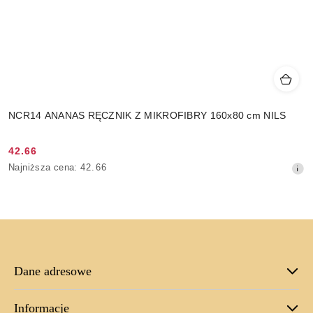
NCR14 ANANAS RĘCZNIK Z MIKROFIBRY 160x80 cm NILS
42.66
Cena
Najniższa
Najniższa cena:
42.66
promocyjna:
cena
z
30
dni
przed
obniżką
Dane adresowe
Informacje