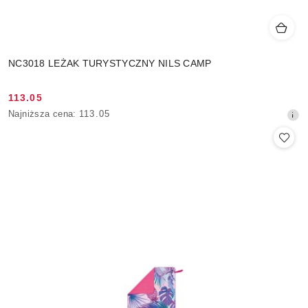
NC3018 LEŻAK TURYSTYCZNY NILS CAMP
113.05
Cena
Najniższa
Najniższa cena:
113.05
promocyjna:
cena
z
30
dni
przed
obniżką