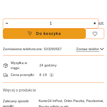
Ilość
szt.
Do koszyka
Zamówienie telefoniczne: 533293557
Zostaw telefon
Dostępność
Wysyłka w
i
24 godziny
ciągu:
dostawa
Wyślij
Cena przesyłki:
8.19
Więcej o produkcie
Kurier24 InPost, Orlen Paczka, Paczkomat,
Zalecany sposób
wysyłki::
Poczta odbiór w pkt