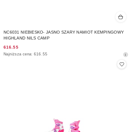
NC6031 NIEBIESKO- JASNO SZARY NAMIOT KEMPINGOWY
HIGHLAND NILS CAMP
616.55
Cena
Najniższa
Najniższa cena:
616.55
promocyjna:
cena
z
30
dni
przed
obniżką