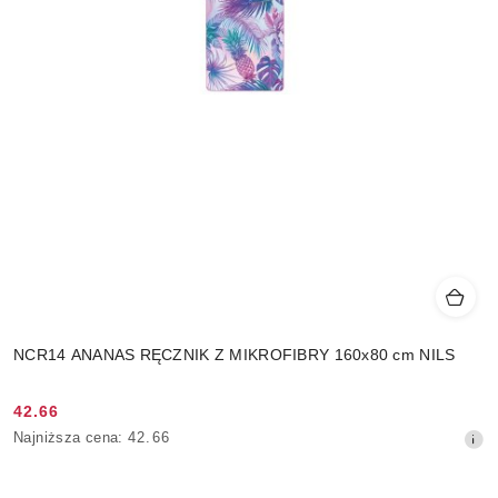
NCR14 ANANAS RĘCZNIK Z MIKROFIBRY 160x80 cm NILS
42.66
Cena
Najniższa
Najniższa cena:
42.66
promocyjna:
cena
z
30