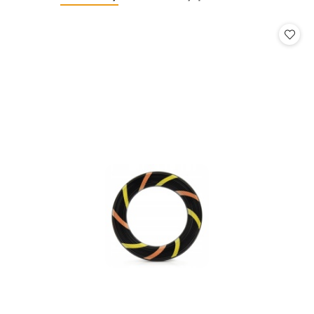
o
o
statusie:
statusie: