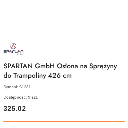
NAZWA
PRODUCENTA:
SPARTAN
SPORT
SPARTAN GmbH Osłona na Sprężyny
do Trampoliny 426 cm
Symbol:
S1281
Dostępność:
9
szt.
cena:
325.02