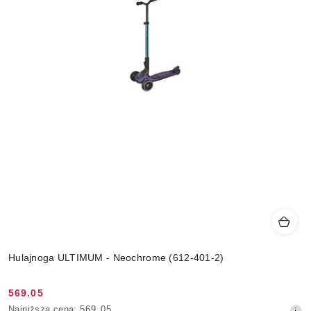
Hulajnoga ULTIMUM - Neochrome (612-401-2)
569.05
Cena
Najniższa
Najniższa cena:
569.05