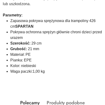
lub uszkodzona.
Parametry:
Zapasowa pokrywa sprężynowa dla trampoliny 426
cm
SPARTAN
Pokrywa ochronna sprężyn głównie chroni dzieci przed
urazem
Szerokość:
29 cm
Grubość:
21 mm
Materiał: PE
Pianka: EPE
Kolor: niebieski
Waga paczki:1,00 kg
Produkty
Produkty
Polecamy
Produkty podobne
Pomiń karuzelę produktów