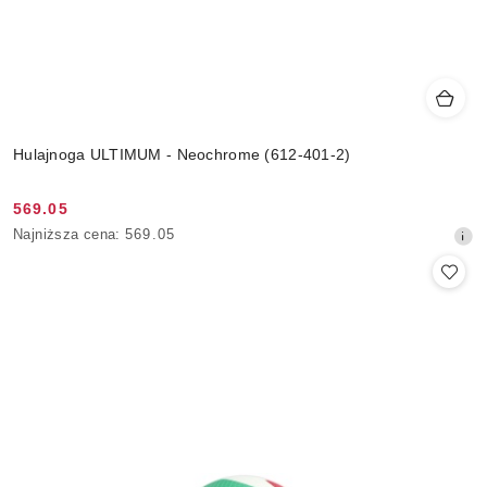
Hulajnoga ULTIMUM - Neochrome (612-401-2)
569.05
Cena
Najniższa
Najniższa cena:
569.05
promocyjna:
cena
z
30
dni
przed
obniżką