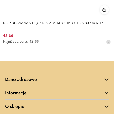
NCR14 ANANAS RĘCZNIK Z MIKROFIBRY 160x80 cm NILS
42.66
Cena
Najniższa
Najniższa cena:
42.66
promocyjna:
cena
z
30
dni
przed
obniżką
Dane adresowe
Informacje
O sklepie