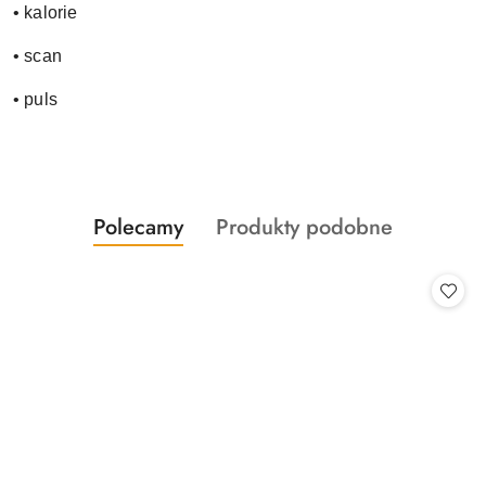
• kalorie
• scan
• puls
Produkty
Produkty
Polecamy
Produkty podobne
Pomiń karuzelę produktów
o
o
statusie:
statusie: