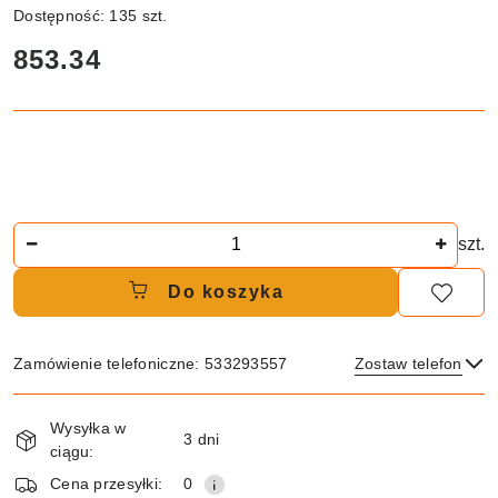
Dostępność:
135
szt.
cena:
853.34
Ilość
szt.
Do koszyka
Zamówienie telefoniczne: 533293557
Zostaw telefon
Dostępność
Wysyłka w
i
3 dni
ciągu:
dostawa
Wyślij
Cena przesyłki:
0