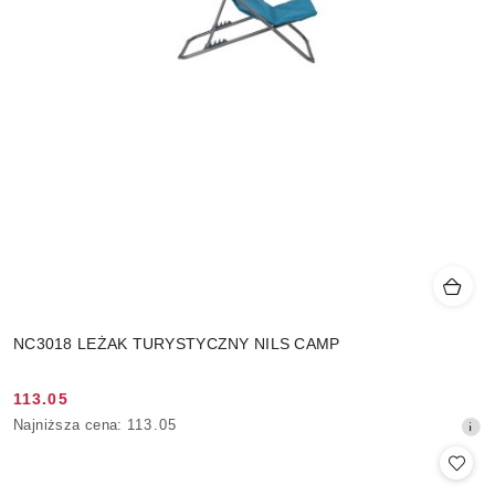
NC3018 LEŻAK TURYSTYCZNY NILS CAMP
113.05
Cena
Najniższa
Najniższa cena:
113.05
promocyjna:
cena
z
30