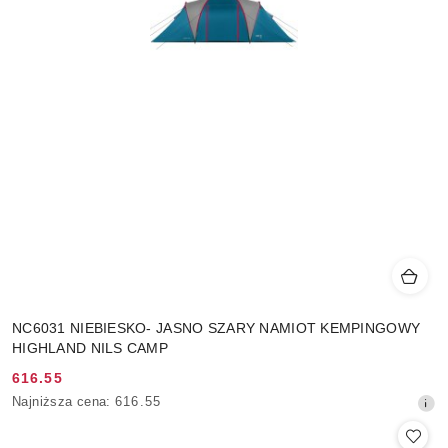
NC6031 NIEBIESKO- JASNO SZARY NAMIOT KEMPINGOWY
HIGHLAND NILS CAMP
616.55
Cena
Najniższa
Najniższa cena:
616.55
promocyjna:
cena
z