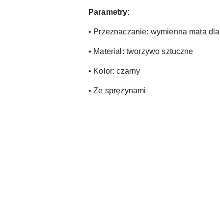
Parametry:
• Przeznaczanie: wymienna mata dla 
• Materiał: tworzywo sztuczne
• Kolor: czarny
• Ze sprężynami
Pomiń karuzelę produktów