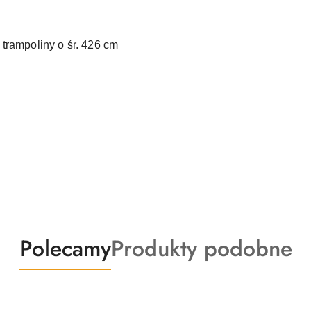
trampoliny o śr. 426 cm
Produkty
Produkty
Polecamy
Produkty podobne
o
o
statusie:
statusie: