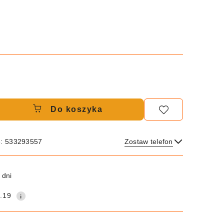
Do koszyka
e: 533293557
Zostaw telefon
Wyślij
 dni
.19