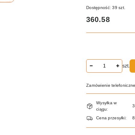
Dostępność:
39
szt.
cena:
360.58
Ilość
szt.
Zamówienie telefoniczn
Dostępność
Wysyłka w
i
3
ciągu:
dostawa
Cena przesyłki:
8