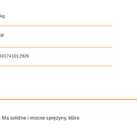
 kg
PDF
001741012926
 Ma solidne i mocne sprężyny, które