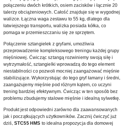
połączeniu dwóch krótkich, osiem zacisków i łącznie 20
talerzy obciążeniowych. Całość znajduje się w wygodnej
walizce. Łączna waga zestawu to 55 kg, dlatego dla
łatwiejszego transportu, walizka posiada kółka, co
pomaga w przemieszczaniu się ze sprzętem.
Połączenie sztangielek z gryfami, umożliwia
przeprowadzenie kompleksowego treningu każdej grupy
mięśniowej. Ćwicząc sztangą rozwiniemy swoją siłę i
wytrzymałość, sztangielki wprowadzą do tego element
niestabilności co pozwoli mocniej zaangażować mięśnie
stabilizujące. Wykorzystując do tego gryf łamany i średni,
zaangażujemy mięśnie pod różnym kątem, co uczyni
trening bardziej efektywnym. Ćwicząc w ten sposób bez
problemu zbudujemy stalowe mięśnie i idealną sylwetkę.
Produkt jest odpowiedni zarówno dla zaawansowanych
jak i początkujących użytkowników. Zacznij ćwiczyć już
dziś,
STC55 HMS
to idealna propozycja dla domowej