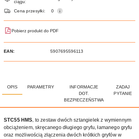
ciągu:
dostawa
Wyślij
Cena przesyłki:
0
Pobierz produkt do PDF
EAN:
5907695596113
OPIS
PARAMETRY
INFORMACJE
ZADAJ
DOT.
PYTANIE
BEZPIECZEŃSTWA
STC55 HMS
, to zestaw dwóch sztangielek z wymiennym
obciążeniem, skręcanego długiego gryfu, łamanego gryfu
oraz możliwością złączenia dwóch krótkich gryfów w