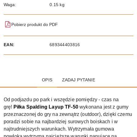
Waga:
0.15 kg
Pobierz produkt do PDF
EAN:
689344403816
OPIS
ZADAJ PYTANIE
Od podjazdu po park i wszędzie pomiędzy - czas na
grę!
Piłka Spalding Layup TF-50
wykonana jest z gumy
przeznaczonej do gry na zewnątrz (outdoor), dzięki czemu
poradzi sobie na najbardziej surowych boiskach i w
najtrudniejszych warunkach. Wytrzymała gumowa
powłoka wytrzyma najcięższe warunki panujące na