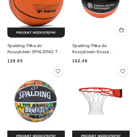
PRODUKT NIEDOSTĘPNY
Spalding Piłka do
Spalding Piłka do
Koszykówki SPALDING TF-
Koszykówki Kosza
150 Varsity r. 5
SPALDING Varsity TF150
129.95
162.46
Euroleague Basketball r. 7
Cena:
Cena:
PRODUKT NIEDOSTĘPNY
PRODUKT NIEDOSTĘPNY