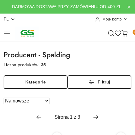
Przejdź do treści głównej
Przejdź do wyszukiwarki
Przejdź do moje konto
Przejdź do menu głównego
Przejdź do stopki
DARMOWA DOSTAWA PRZY ZAMÓWIENIU OD 400 ZŁ
PL
Moje konto
Producent - Spalding
Liczba produktów:
35
Kategorie
Filtruj
Zastosowano
Sortuj
według
sortowanie:
Najnowsze.