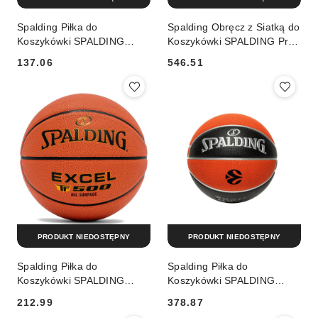
Spalding Piłka do
Spalding Obręcz z Siatką do
Koszykówki SPALDING
Koszykówki SPALDING Pro
Graffiti 5
Slam
137.06
546.51
Cena:
Cena:
PRODUKT NIEDOSTĘPNY
PRODUKT NIEDOSTĘPNY
Spalding Piłka do
Spalding Piłka do
Koszykówki SPALDING
Koszykówki SPALDING
Excel TF-500 r. 5
Excel TF500 Euroleague 7
212.99
378.87
Cena:
Cena: