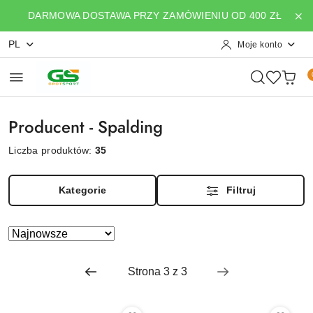
Przejdź do treści głównej
Przejdź do wyszukiwarki
Przejdź do moje konto
Przejdź do menu głównego
Przejdź do stopki
DARMOWA DOSTAWA PRZY ZAMÓWIENIU OD 400 ZŁ
PL
Moje konto
Producent - Spalding
Liczba produktów:
35
Kategorie
Filtruj
Zastosowano
Sortuj
według
sortowanie:
Najnowsze.