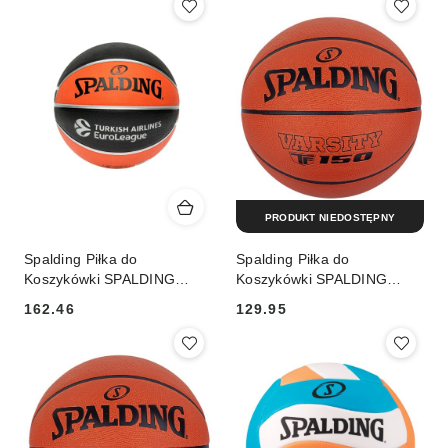
PRODUKT NIEDOSTĘPNY
Spalding Piłka do
Spalding Piłka do
Koszykówki SPALDING
Koszykówki SPALDING
Varsity TF150 Euroleague 5
Varsity TF150 R 6
162.46
129.95
Cena:
Cena: