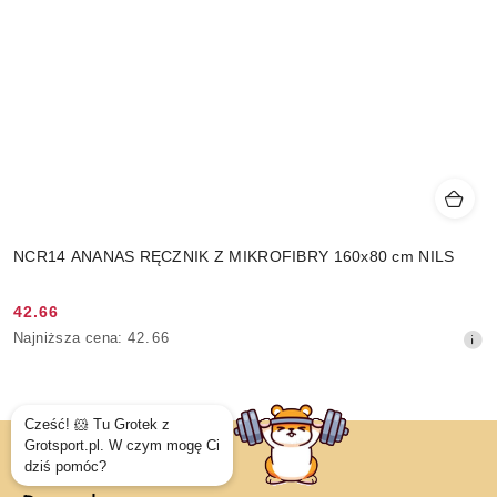
NCR14 ANANAS RĘCZNIK Z MIKROFIBRY 160x80 cm NILS
42.66
Cena
Najniższa
Najniższa cena:
42.66
promocyjna:
cena
z
30
dni
przed
obniżką