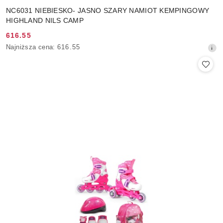
NC6031 NIEBIESKO- JASNO SZARY NAMIOT KEMPINGOWY
HIGHLAND NILS CAMP
616.55
Cena
Najniższa
Najniższa cena:
616.55
promocyjna:
cena
z
30
dni
przed
obniżką