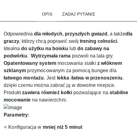
OPIS
ZADAJ PYTANIE
Odpowiednia
dla młodych, przyszłych gwiazd
, a także
dla
graczy
, którzy chcą poprawić swój
trening celności
.
Idealna
do użytku na boisku
lub
do zabawy na
podwórku
.
Wytrzymała rama
pozwoli na lata gry.
Opatentowany system
mocowania siatki
z włóknem
szklanym
przymocowanym za pomocą bungee dla
łatwego montażu
. Jest
lekka
i
łatwa w przenoszeniu
,
dzięki czemu można zabrać ją w dowolne miejsce.
Produkt
zawiera również kołki
pozwalające na
stabilne
mocowanie
na nawierzchni.
Parametry:
⭐ Konfiguracja w
mniej niż 5 minut