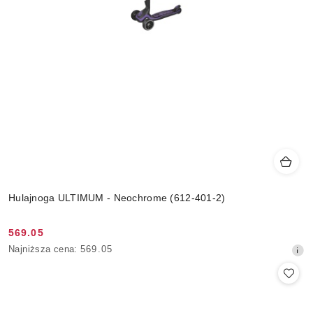
Hulajnoga ULTIMUM - Neochrome (612-401-2)
569.05
Cena
Najniższa
Najniższa cena:
569.05
promocyjna:
cena
z
30
dni
przed