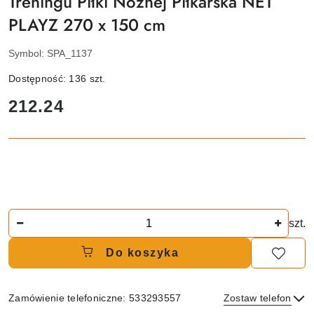
Treningu Piłki Nożnej Piłkarska NET
PLAYZ 270 x 150 cm
Symbol:
SPA_1137
Dostępność:
136
szt.
cena:
212.24
Ilość
szt.
Do koszyka
Zamówienie telefoniczne: 533293557
Zostaw telefon