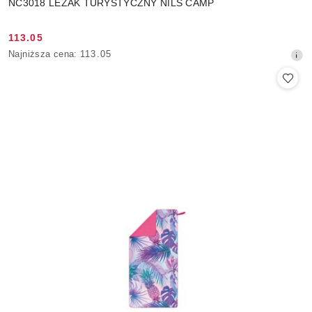
NC3018 LEŻAK TURYSTYCZNY NILS CAMP
113.05
Cena
Najniższa
Najniższa cena:
113.05
promocyjna:
cena
z
30
dni
przed
obniżką