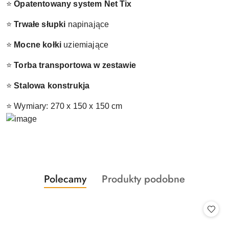
⭐
Opatentowany system Net Tix
⭐
Trwałe słupki
napinające
⭐
Mocne kołki
uziemiające
⭐
Torba transportowa w zestawie
⭐
Stalowa konstrukja
⭐ Wymiary: 270 x 150 x 150 cm
Produkty
Produkty
Polecamy
Produkty podobne
Pomiń karuzelę produktów
o
o
statusie:
statusie: