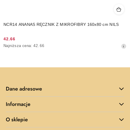
NCR14 ANANAS RĘCZNIK Z MIKROFIBRY 160x80 cm NILS
42.66
Cena
Najniższa
Najniższa cena:
42.66
promocyjna:
cena
z
30
dni
przed
obniżką
Dane adresowe
Informacje
O sklepie