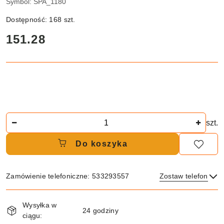
Symbol:
SPA_1180
Dostępność:
168
szt.
cena:
151.28
Ilość
szt.
Do koszyka
Zamówienie telefoniczne: 533293557
Zostaw telefon
Dostępność
Wysyłka w
i
24 godziny
ciągu:
Wyślij