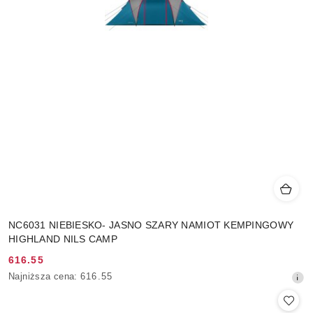
NC6031 NIEBIESKO- JASNO SZARY NAMIOT KEMPINGOWY
HIGHLAND NILS CAMP
616.55
Cena
Najniższa
Najniższa cena:
616.55
promocyjna:
cena
z