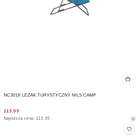
NC3018 LEŻAK TURYSTYCZNY NILS CAMP
113.05
Cena
Najniższa
Najniższa cena:
113.05
promocyjna:
cena
z
30