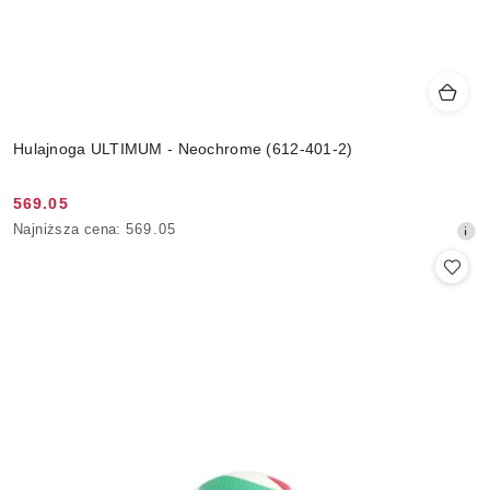
Hulajnoga ULTIMUM - Neochrome (612-401-2)
569.05
Cena
Najniższa
Najniższa cena:
569.05
promocyjna:
cena
z
30
dni
przed
obniżką