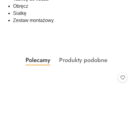
Obręcz
Siatkę
Zestaw montażowy
Produkty
Produkty
Polecamy
Produkty podobne
Pomiń karuzelę produktów
o
o
statusie:
statusie: