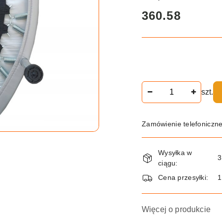
cena:
360.58
Ilość
szt.
Zamówienie telefoniczn
Dostępność
Wysyłka w
i
3
ciągu:
dostawa
Cena przesyłki:
Więcej o produkcie