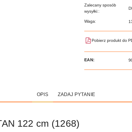
Zalecany sposób
D
wysyłki::
Waga:
1
Pobierz produkt do 
EAN:
9
OPIS
ZADAJ PYTANIE
TAN 122 cm (1268)