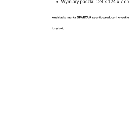
Wymiary paczki: 124 x 124 x 7 c
Austriacka marka
SPARTAN sport
to producent wysokie
turystyki.
Pomiń karuzelę produktów