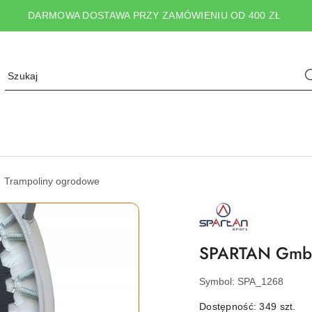
DARMOWA DOSTAWA PRZY ZAMÓWIENIU OD 400 ZŁ
Trampoliny ogrodowe
NAZWA
PRODUCENTA:
SPARTAN
SPORT
SPARTAN GmbH
Symbol:
SPA_1268
Dostępność:
349
szt.