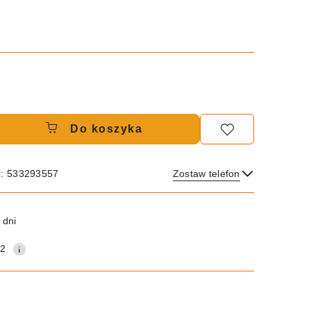
Do koszyka
e: 533293557
Zostaw telefon
Wyślij
 dni
12