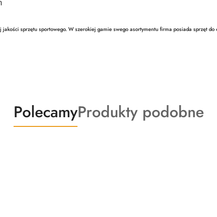
m
j jakości sprzętu sportowego. W szerokiej gamie swego asortymentu firma posiada sprzęt do ć
Produkty
Produkty
Polecamy
Produkty podobne
o
o
statusie:
statusie: