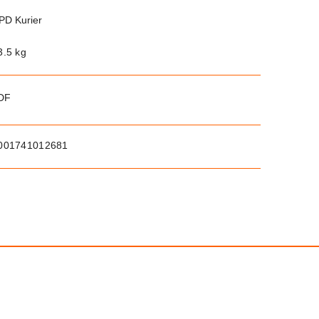
PD Kurier
3.5 kg
PDF
001741012681