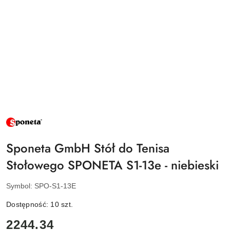
NAZWA
PRODUCENTA:
SPONETA
Sponeta GmbH Stół do Tenisa
Stołowego SPONETA S1-13e - niebieski
Symbol:
SPO-S1-13E
Dostępność:
10
szt.
cena:
2244.34