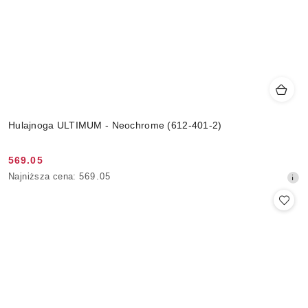
Hulajnoga ULTIMUM - Neochrome (612-401-2)
569.05
Cena
Najniższa
Najniższa cena:
569.05
promocyjna:
cena
z
30
dni
przed
obniżką