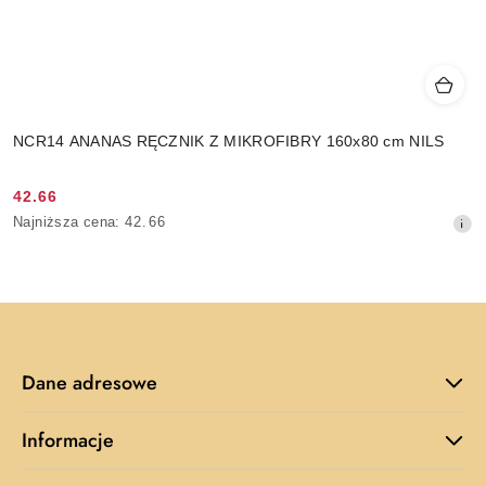
NCR14 ANANAS RĘCZNIK Z MIKROFIBRY 160x80 cm NILS
42.66
Cena
Najniższa
Najniższa cena:
42.66
promocyjna:
cena
z
30
dni
przed
obniżką
Dane adresowe
Informacje