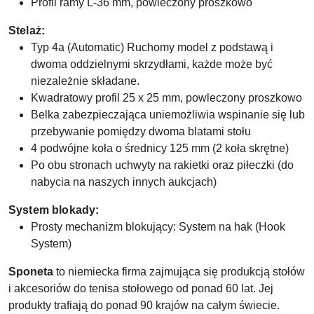
Profil ramy L-36 mm, powleczony proszkowo
Stelaż:
Typ 4a (Automatic) Ruchomy model z podstawą i
dwoma oddzielnymi skrzydłami, każde może być
niezależnie składane.
Kwadratowy profil 25 x 25 mm, powleczony proszkowo
Belka zabezpieczająca uniemożliwia wspinanie się lub
przebywanie pomiędzy dwoma blatami stołu
4 podwójne koła o średnicy 125 mm (2 koła skrętne)
Po obu stronach uchwyty na rakietki oraz piłeczki (do
nabycia na naszych innych aukcjach)
System blokady:
Prosty mechanizm blokujący: System na hak (Hook
System)
Sponeta
to niemiecka firma zajmująca się produkcją stołów
i akcesoriów do tenisa stołowego od ponad 60 lat. Jej
produkty trafiają do ponad 90 krajów na całym świecie.