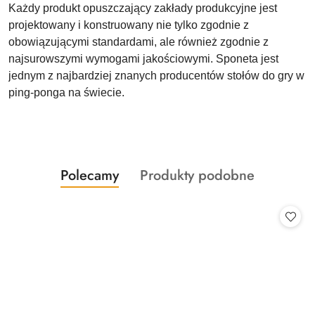
Każdy produkt opuszczający zakłady produkcyjne jest
projektowany i konstruowany nie tylko zgodnie z
obowiązującymi standardami, ale również zgodnie z
najsurowszymi wymogami jakościowymi. Sponeta jest
jednym z najbardziej znanych producentów stołów do gry w
ping-ponga na świecie.
Produkty
Produkty
Polecamy
Produkty podobne
Pomiń karuzelę produktów
o
o
statusie:
statusie: