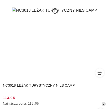
NC3018 LEŻAK TURYSTYCZNY NILS CAMP
113.05
Cena
Najniższa
Najniższa cena:
113.05
promocyjna:
cena