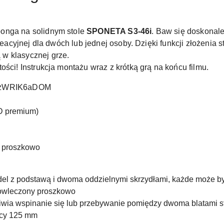
onga na solidnym stole
SPONETA S3-46i
. Baw się doskonale
kreacyjnej dla dwóch lub jednej osoby. Dzięki funkcji złożenia
w klasycznej grze.
ości! Instrukcja montażu wraz z krótką grą na końcu filmu.
=ZzWRIK6aDOM
D premium)
y proszkowo
el z podstawą i dwoma oddzielnymi skrzydłami, każde może by
powleczony proszkowo
iwia wspinanie się lub przebywanie pomiędzy dwoma blatami s
icy 125 mm