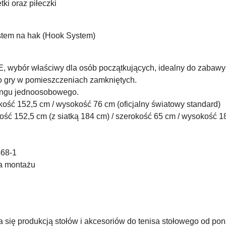
ki oraz piłeczki
stem na hak (Hook System)
 wybór właściwy dla osób początkujących, idealny do zabawy i
 gry w pomieszczeniach zamkniętych.
ningu jednoosobowego.
kość 152,5 cm / wysokość 76 cm (oficjalny światowy standard)
ość 152,5 cm (z siatką 184 cm) / szerokość 65 cm / wysokość 
468-1
cja montażu
 się produkcją stołów i akcesoriów do tenisa stołowego od ponad