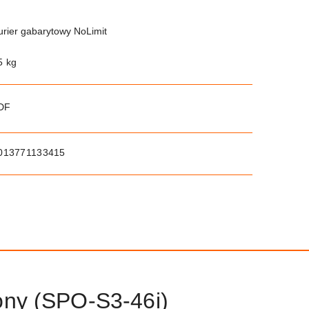
urier gabarytowy NoLimit
5 kg
PDF
013771133415
ony (SPO-S3-46i)