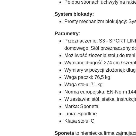
Po obu stronach uchwyty na rakiet
System blokady:
Prosty mechanizm blokujący: Sy
Parametry:
Przeznaczenie: S3 - SPORT LINE,
domowego. Stół przeznaczony do
Możliwość złożenia stołu do tre
Wymiary: długość 274 cm / szero
Wymiary w pozycji złożonej: dług
Waga paczki: 76,5 kg
Waga stołu: 71 kg
Norma europejska: EN-Norm 14
W zestawie: stół, siatka, instruk
Marka: Sponeta
Linia: Sportline
Klasa stołu: C
Sponeta
to niemiecka firma zajmująca