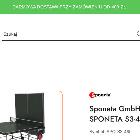
DARMOWA DOSTAWA PRZY ZAMÓWIENIU OD 400 ZŁ
NAZWA
PRODUCENTA:
SPONETA
Sponeta GmbH 
SPONETA S3-46i
Symbol:
SPO-S3-46I