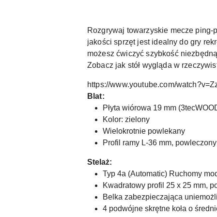
Rozgrywaj towarzyskie mecze ping-p
jakości sprzęt jest idealny do gry re
możesz ćwiczyć szybkość niezbędną 
Zobacz jak stół wygląda w rzeczywist
https://www.youtube.com/watch?v
Blat:
Płyta wiórowa 19 mm (3tecWOO
Kolor: zielony
Wielokrotnie powlekany
Profil ramy L-36 mm, powleczon
Stelaż:
Typ 4a (Automatic) Ruchomy mod
Kwadratowy profil 25 x 25 mm, 
Belka zabezpieczająca uniemożl
4 podwójne skrętne koła o średn