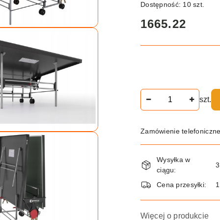
Dostępność:
10
szt.
cena:
1665.22
Ilość
szt.
Zamówienie telefoniczn
Dostępność
Wysyłka w
i
3
ciągu:
dostawa
Cena przesyłki:
Więcej o produkcie