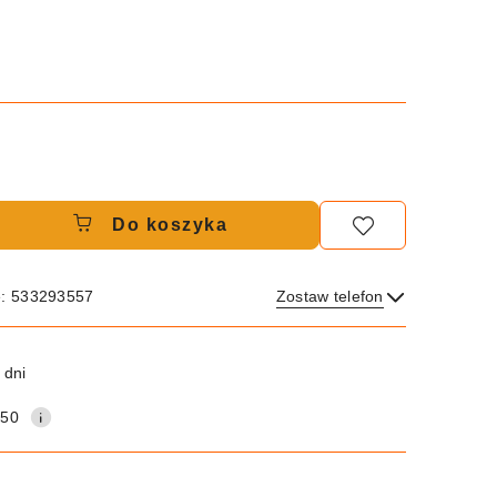
Do koszyka
e: 533293557
Zostaw telefon
Wyślij
 dni
150