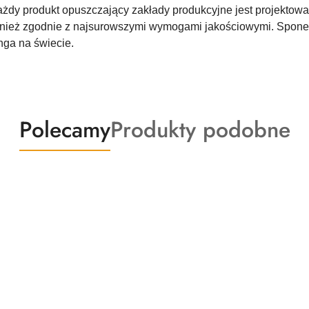
żdy produkt opuszczający zakłady produkcyjne jest projektowan
nież zgodnie z najsurowszymi wymogami jakościowymi. Sponeta
nga na świecie.
Produkty
Produkty
Polecamy
Produkty podobne
o
o
statusie:
statusie: