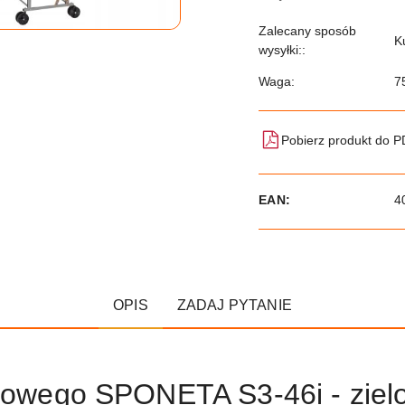
Zalecany sposób
K
wysyłki::
Waga:
7
Pobierz produkt do 
EAN:
4
OPIS
ZADAJ PYTANIE
ołowego SPONETA S3-46i - ziel