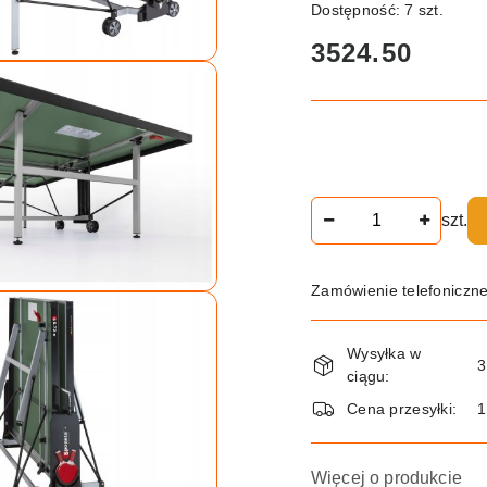
Dostępność:
7
szt.
cena:
3524.50
Ilość
szt.
Zamówienie telefoniczn
Dostępność
Wysyłka w
i
3
ciągu:
dostawa
Cena przesyłki:
Więcej o produkcie