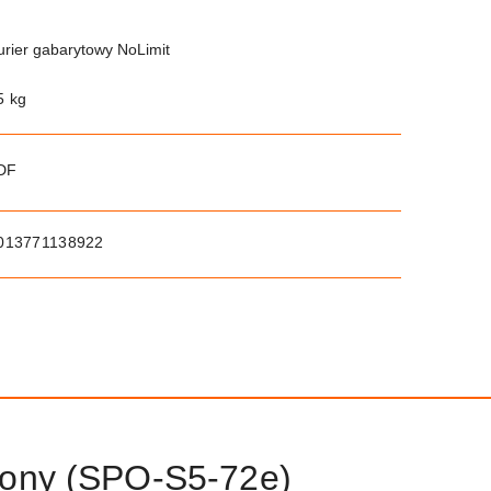
urier gabarytowy NoLimit
5 kg
PDF
013771138922
lony (SPO-S5-72e)