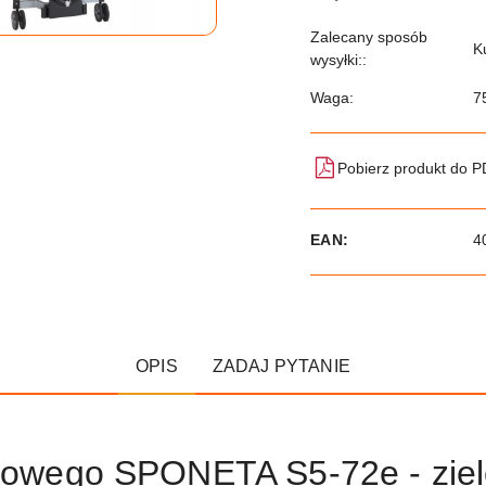
Zalecany sposób
K
wysyłki::
Waga:
7
Pobierz produkt do 
EAN:
4
OPIS
ZADAJ PYTANIE
tołowego SPONETA S5-72e - zie