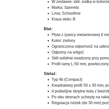
W zestawie: stół, siatka w kolorz
Marka: Sponeta
Linia: Schoolline
Klasa stołu: B
Blat:
Płyta z żywicy melaminowej 6 m
Kolor: zielony
Ograniczona odporność na uderz
Odporny na wilgoć
Stół solidnie osadzony przy pom
Profil ramy L-50 mm, powleczon
Stelaż:
Typ 4b (Compact)
Kwadratowy profil 50 x 30 mm, 
4 podwójne skrętne koła z bież
Po obu stronach uchwyty na rakie
Regulacja nóżek (do 30 mm) poz