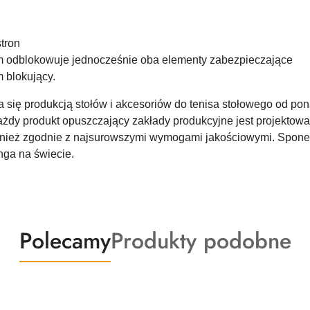
tron
em odblokowuje jednocześnie oba elementy zabezpieczające
 blokujący.
 się produkcją stołów i akcesoriów do tenisa stołowego od ponad
żdy produkt opuszczający zakłady produkcyjne jest projektowan
nież zgodnie z najsurowszymi wymogami jakościowymi. Sponeta
nga na świecie.
Produkty
Produkty
Polecamy
Produkty podobne
o
o
statusie:
statusie: