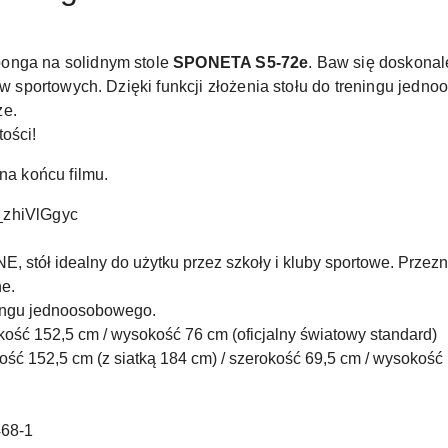
onga na solidnym stole
SPONETA S5-72e
. Baw się doskonal
bów sportowych. Dzięki funkcji złożenia stołu do treningu je
ze.
ości!
na końcu filmu.
_zhiVlGgyc
, stół idealny do użytku przez szkoły i kluby sportowe. Przez
e.
ningu jednoosobowego.
kość 152,5 cm / wysokość 76 cm (oficjalny światowy standard)
ość 152,5 cm (z siatką 184 cm) / szerokość 69,5 cm / wysokość
468-1