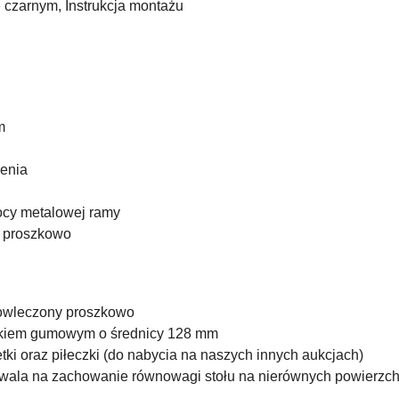
e czarnym, Instrukcja montażu
m
enia
ocy metalowej ramy
y proszkowo
powleczony proszkowo
nikiem gumowym o średnicy 128 mm
tki oraz piłeczki (do nabycia na naszych innych aukcjach)
wala na zachowanie równowagi stołu na nierównych powierzc