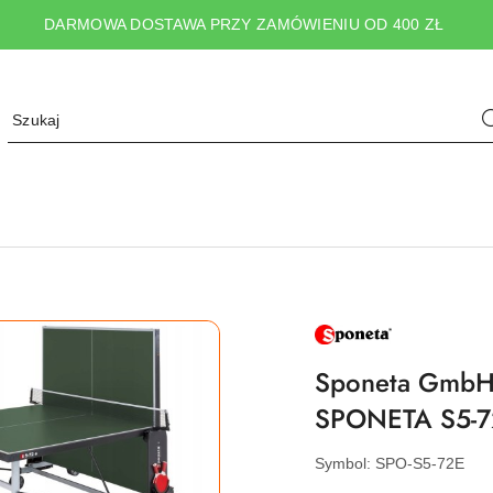
DARMOWA DOSTAWA PRZY ZAMÓWIENIU OD 400 ZŁ
NAZWA
PRODUCENTA:
SPONETA
Sponeta GmbH 
SPONETA S5-72
Symbol:
SPO-S5-72E