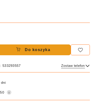
Do koszyka
e: 533293557
Zostaw telefon
Wyślij
 dni
150