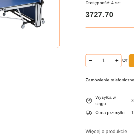
Dostępność:
4
szt.
cena:
3727.70
Ilość
szt.
Zamówienie telefoniczn
Dostępność
Wysyłka w
i
3
ciągu:
dostawa
Cena przesyłki:
Więcej o produkcie