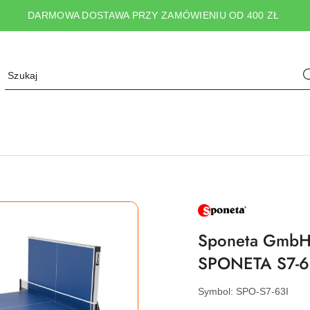
DARMOWA DOSTAWA PRZY ZAMÓWIENIU OD 400 ZŁ
NAZWA
PRODUCENTA:
SPONETA
Sponeta GmbH 
SPONETA S7-63
Symbol:
SPO-S7-63I