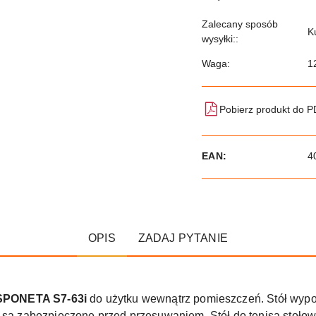
Zalecany sposób
K
wysyłki::
Waga:
1
Pobierz produkt do 
EAN:
4
OPIS
ZADAJ PYTANIE
SPONETA S7-63i
do użytku wewnątrz pomieszczeń. Stół wypos
a są zabezpieczone przed przesuwaniem. Stół do tenisa stoł