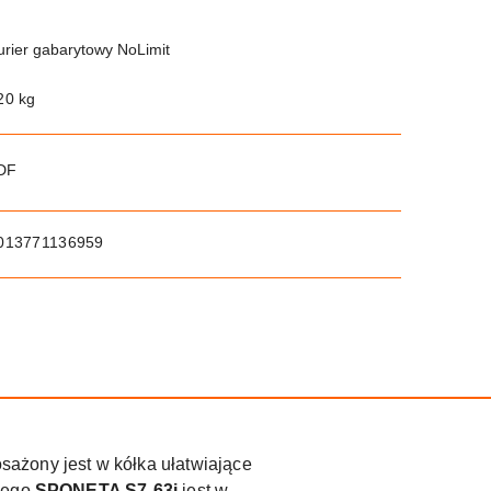
urier gabarytowy NoLimit
20 kg
PDF
013771136959
ażony jest w kółka ułatwiające
owego
SPONETA S7-63i
jest w