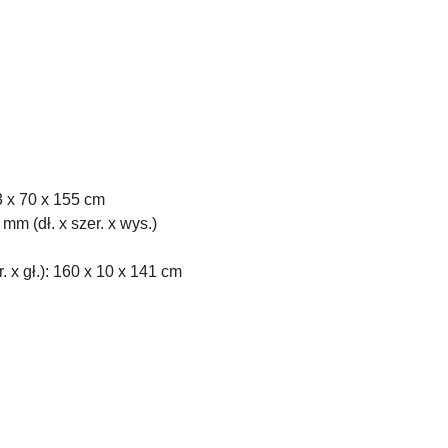
 x 70 x 155 cm
m (dł. x szer. x wys.)
 x gł.): 160 x 10 x 141 cm