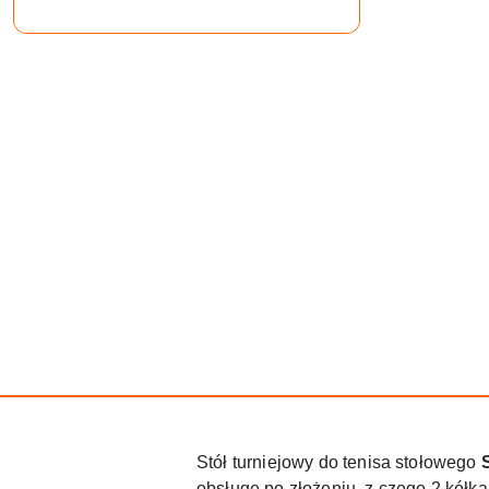
Stół turniejowy do tenisa stołowego
obsługę po złożeniu, z czego 2 kółk