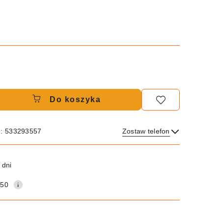
Do koszyka
e: 533293557
Zostaw telefon
Wyślij
 dni
150