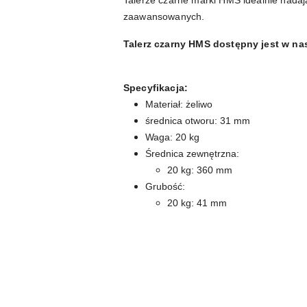
Talerze czarne marki HMS idealnie nadają 
zaawansowanych.
Talerz czarny HMS dostępny jest w nast
Specyfikacja:
Materiał: żeliwo
średnica otworu: 31 mm
Waga: 20 kg
Średnica zewnętrzna:
20 kg: 360 mm
Grubość:
20 kg: 41 mm
Pomiń karuzelę produktów