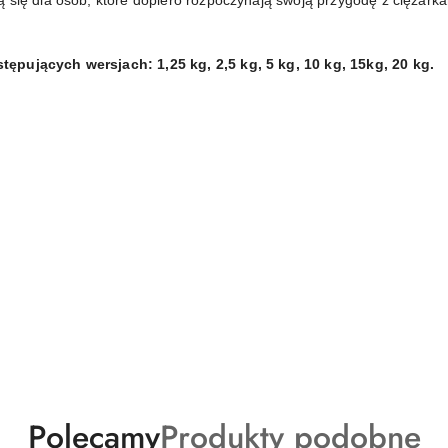
się dla osób, które dopiero rozpoczynają swoją przygodę z ciężarkami
ępujących wersjach: 1,25 kg, 2,5 kg, 5 kg, 10 kg, 15kg, 20 kg.
Produkty
Produkty
Polecamy
Produkty podobne