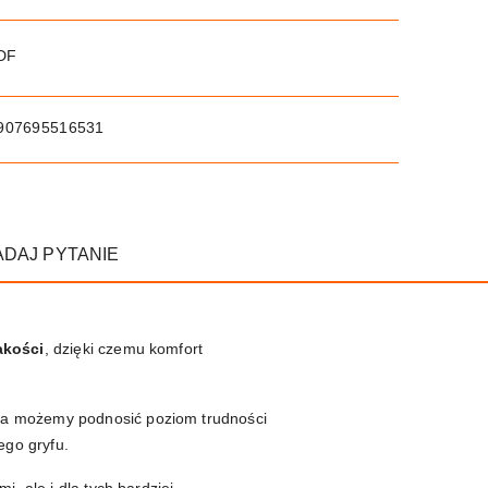
PDF
907695516531
ADAJ PYTANIE
akości
, dzięki czemu komfort
nia możemy podnosić poziom trudności
ego gryfu.