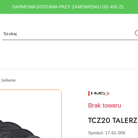
DARMOWA DOSTAWA PRZY ZAMÓWIENIU OD 400 ZŁ
 żeliwne
NAZWA
PRODUCENTA:
HMS
Brak towaru
TCZ20 TALER
Symbol:
17-61-006