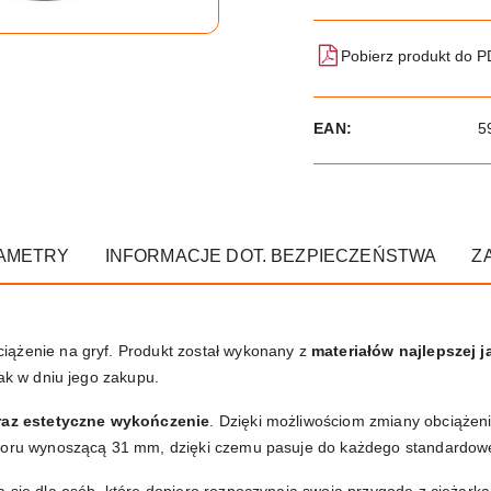
Pobierz produkt do 
EAN:
5
AMETRY
INFORMACJE DOT. BEZPIECZEŃSTWA
Z
ciążenie na gryf. Produkt został wykonany z
materiałów najlepszej j
jak w dniu jego zakupu.
raz estetyczne wykończenie
. Dzięki możliwościom zmiany obciąże
tworu wynoszącą 31 mm, dzięki czemu pasuje do każdego standardow