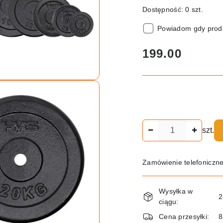
Dostępność:
0
szt.
Powiadom gdy produ
cena:
199.00
Ilość
szt.
Zamówienie telefoniczn
Dostępność
Wysyłka w
i
2
ciągu:
dostawa
Cena przesyłki:
8