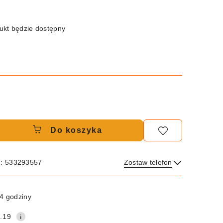
kt będzie dostępny
Do koszyka
e: 533293557
Zostaw telefon
Wyślij
4 godziny
.19