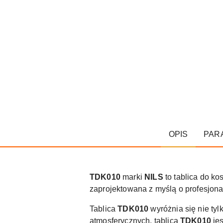
OPIS
PAR
TDK010
marki
NILS
to tablica do k
zaprojektowana z myślą o profesjona
Tablica
TDK010
wyróżnia się nie ty
atmosferycznych, tablica
TDK010
jes