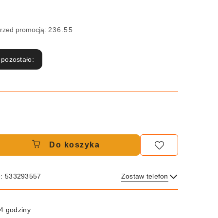
przed promocją:
236.55
 pozostało:
Do koszyka
e: 533293557
Zostaw telefon
Wyślij
4 godziny