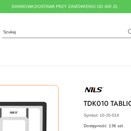
DARMOWA DOSTAWA PRZY ZAMÓWIENIU OD 400 ZŁ
NAZWA
PRODUCENTA:
NILS
TDK010 TABL
Symbol:
10-20-014
Dostępność:
136
szt.