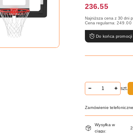
Cena:
236.55
Najniższa cena z 30 dni 
Cena regularna:
249.00
Do końca promocji
Ilość
szt.
Zamówienie telefoniczn
Dostępność
Wysyłka w
i
2
ciągu: