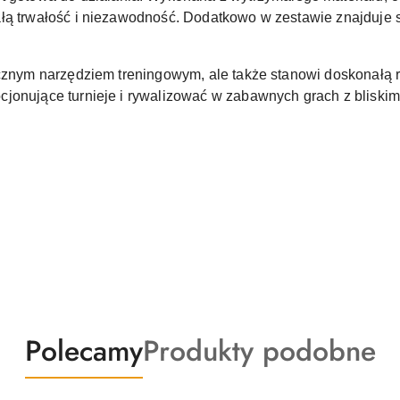
łą trwałość i niezawodność. Dodatkowo w zestawie znajduje s
.
ycznym narzędziem treningowym, ale także stanowi doskonałą ro
jonujące turnieje i rywalizować w zabawnych grach z bliskim
Produkty
Produkty
Polecamy
Produkty podobne
o
o