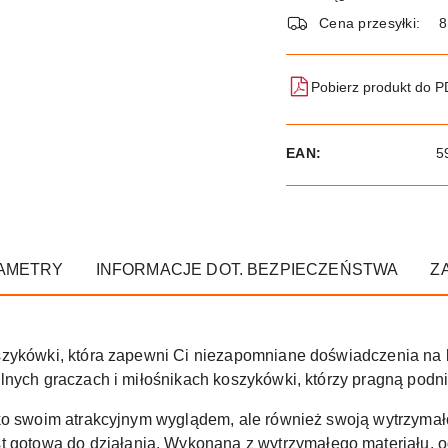
dostawa
Cena przesyłki:
8
Pobierz produkt do 
EAN:
5
AMETRY
INFORMACJE DOT. BEZPIECZEŃSTWA
Z
oszykówki, która zapewni Ci niezapomniane doświadczenia na b
lnych graczach i miłośnikach koszykówki, którzy pragną podn
lko swoim atrakcyjnym wyglądem, ale również swoją wytrzyma
t gotowa do działania. Wykonana z wytrzymałego materiału, o