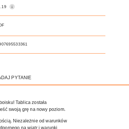
.19
PDF
907695533361
ADAJ PYTANIE
oisku! Tablica została
ieść swoją grę na nowy poziom.
łością. Niezależnie od warunków
dpornego na wiatr i warunki