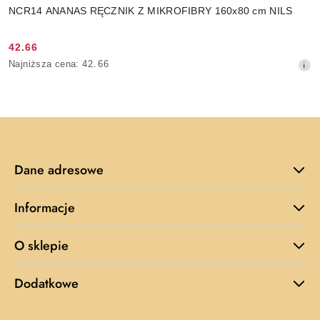
NCR14 ANANAS RĘCZNIK Z MIKROFIBRY 160x80 cm NILS
42.66
Cena
Najniższa
Najniższa cena:
42.66
promocyjna:
cena
z
30
dni
przed
obniżką
Dane adresowe
Informacje
O sklepie
Dodatkowe