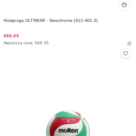
Hulajnoga ULTIMUM - Neochrome (612-401-2)
569.05
Cena
Najniższa
Najniższa cena:
569.05
promocyjna:
cena
z
30
dni
przed
obniżką