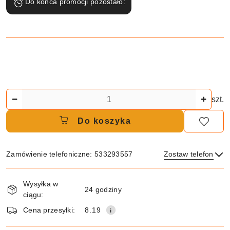
Do końca promocji pozostało:
Ilość
szt.
Do koszyka
Zamówienie telefoniczne: 533293557
Zostaw telefon
Dostępność
Wysyłka w
i
24 godziny
ciągu:
dostawa
Wyślij
Cena przesyłki:
8.19