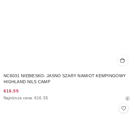
NC6031 NIEBIESKO- JASNO SZARY NAMIOT KEMPINGOWY
HIGHLAND NILS CAMP
616.55
Cena
Najniższa
Najniższa cena:
616.55
promocyjna:
cena
z
30
dni
przed
obniżką