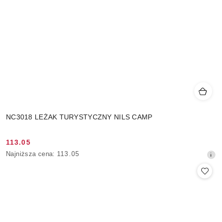
NC3018 LEŻAK TURYSTYCZNY NILS CAMP
113.05
Cena
Najniższa
Najniższa cena:
113.05
promocyjna:
cena
z
30
dni
przed
obniżką