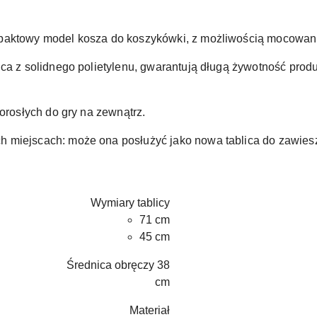
aktowy model kosza do koszykówki, z możliwością mocowani
ica z solidnego polietylenu, gwarantują długą żywotność prod
dorosłych do gry na zewnątrz.
 miejscach: może ona posłużyć jako nowa tablica do zawiesz
Wymiary tablicy
71 cm
45 cm
Średnica obręczy 38
cm
Materiał