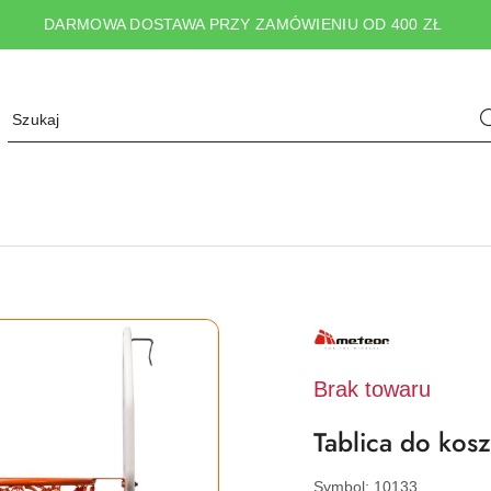
DARMOWA DOSTAWA PRZY ZAMÓWIENIU OD 400 ZŁ
NAZWA
PRODUCENTA:
METEOR
Brak towaru
Tablica do kos
Symbol:
10133