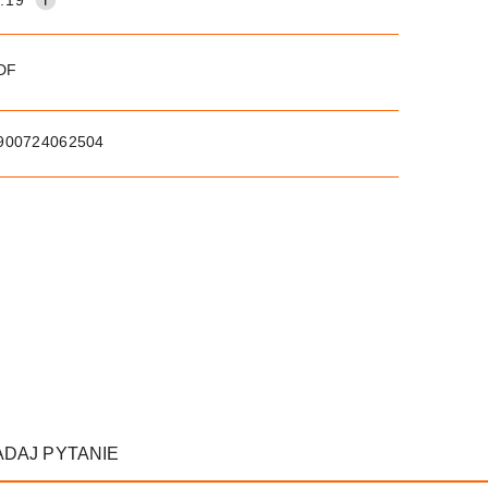
PDF
900724062504
ADAJ PYTANIE