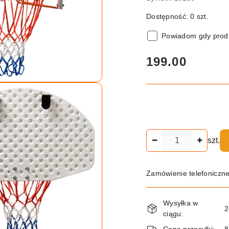
Dostępność:
0
szt.
Powiadom gdy produ
cena:
199.00
Ilość
szt.
Zamówienie telefoniczn
Dostępność
Wysyłka w
i
2
ciągu:
dostawa
Cena przesyłki:
8