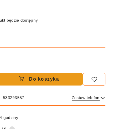
kt będzie dostępny
Do koszyka
e: 533293557
Zostaw telefon
Wyślij
4 godziny
.19