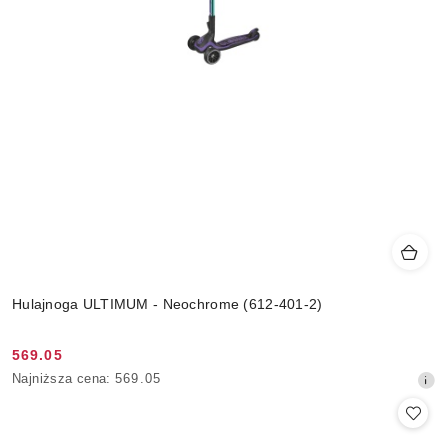
Hulajnoga ULTIMUM - Neochrome (612-401-2)
569.05
Cena
Najniższa
Najniższa cena:
569.05
promocyjna:
cena
z
30