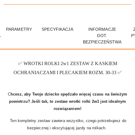
PARAMETRY
SPECYFIKACJA
INFORMACJE
DOT.
P
BEZPIECZEŃSTWA
✅ WROTKI ROLKI 2w1 ZESTAW Z KASKIEM
OCHRANIACZAMI I PLECAKIEM ROZM. 30-33
✅
C
hcesz, aby Twoje dziecko spędzało więcej czasu na świeżym
powietrzu? Jeśli tak, to zestaw wrotki rolki 2w1 jest idealnym
rozwiązaniem!
Ten kompletny zestaw zawiera wszystko, czego potrzebujesz do
bezpiecznej i ekscytującej jazdy na rolkach.