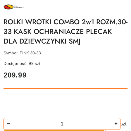
NAZWA
PRODUCENTA:
SMJ
SPORT
ROLKI WROTKI COMBO 2w1 ROZM.30-
33 KASK OCHRANIACZE PLECAK
DLA DZIEWCZYNKI SMJ
Symbol:
PINK 30-33
Dostępność:
99
szt.
cena:
209.99
Ilość
szt.