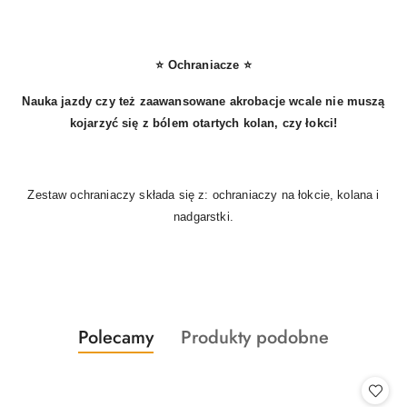
⭐ Ochraniacze ⭐
Nauka jazdy czy też zaawansowane akrobacje wcale nie muszą
kojarzyć się z bólem otartych kolan, czy łokci!
Zestaw ochraniaczy składa się z: ochraniaczy na łokcie, kolana i
nadgarstki.
Produkty
Produkty
Polecamy
Produkty podobne
Pomiń karuzelę produktów
o
o
statusie:
statusie: