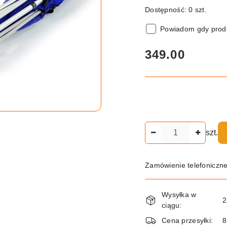
Dostępność:
0
szt.
Powiadom gdy produ
cena:
349.00
Ilość
szt.
Zamówienie telefoniczn
Dostępność
Wysyłka w
i
2
ciągu:
dostawa
Cena przesyłki:
8