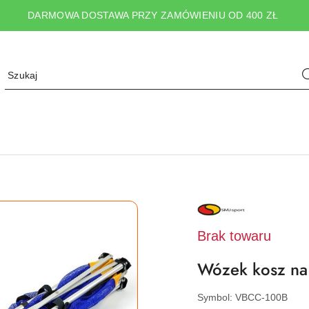
DARMOWA DOSTAWA PRZY ZAMÓWIENIU OD 400 ZŁ
NAZWA
PRODUCENTA:
SMJ
SPORT
Brak towaru
Wózek kosz na
Symbol:
VBCC-100B