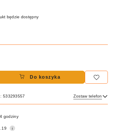
kt będzie dostępny
Do koszyka
e: 533293557
Zostaw telefon
Wyślij
4 godziny
.19