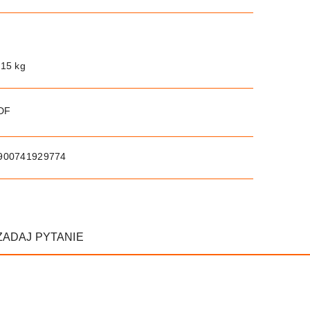
.15 kg
PDF
900741929774
ZADAJ PYTANIE