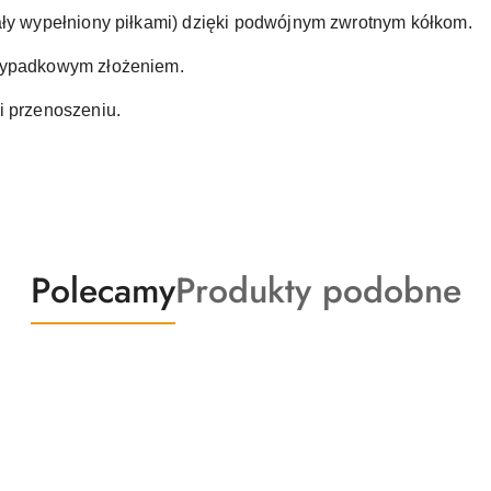
ały wypełniony piłkami) dzięki podwójnym zwrotnym kółkom.
rzypadkowym złożeniem.
i przenoszeniu.
Produkty
Produkty
Polecamy
Produkty podobne
o
o
statusie:
statusie: