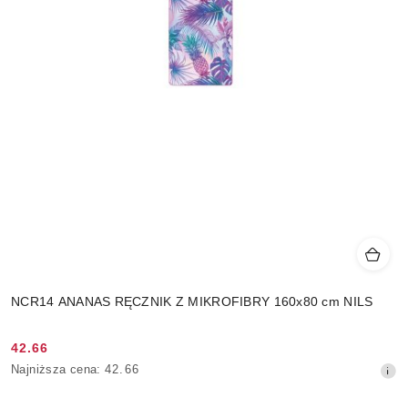
NCR14 ANANAS RĘCZNIK Z MIKROFIBRY 160x80 cm NILS
42.66
Cena
Najniższa
Najniższa cena:
42.66
promocyjna:
cena
z