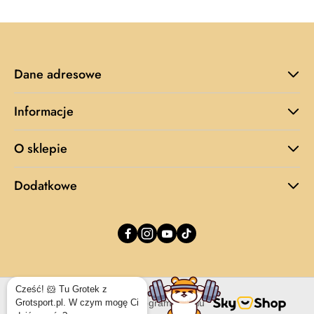
30
dni
przed
obniżką
Dane adresowe
Informacje
O sklepie
Dodatkowe
Sklep internetowy na oprogramowaniu