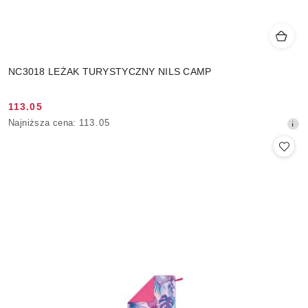
NC3018 LEŻAK TURYSTYCZNY NILS CAMP
113.05
Cena
Najniższa
Najniższa cena:
113.05
promocyjna:
cena
z
30
dni
przed
obniżką