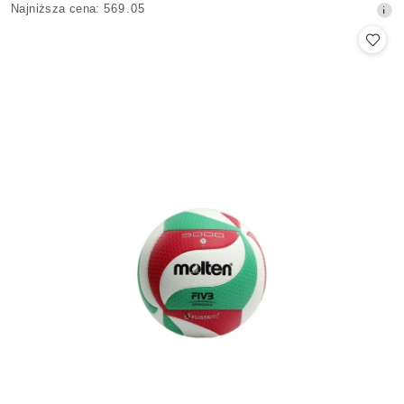
Najniższa
Najniższa cena:
569.05
promocyjna:
cena
z
30
dni
przed
obniżką