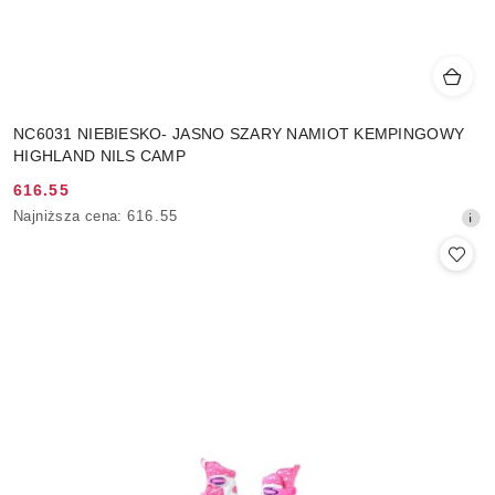
NC6031 NIEBIESKO- JASNO SZARY NAMIOT KEMPINGOWY
HIGHLAND NILS CAMP
616.55
Cena
Najniższa
Najniższa cena:
616.55
promocyjna:
cena
z
30
dni
przed
obniżką