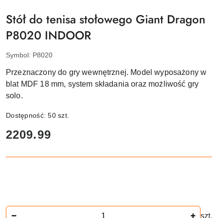
SMJ
SPORT
Stół do tenisa stołowego Giant Dragon
P8020 INDOOR
Symbol:
P8020
Przeznaczony do gry wewnętrznej. Model wyposażony w
blat MDF 18 mm, system składania oraz możliwość gry
solo.
Dostępność:
50
szt.
cena:
2209.99
Ilość
szt.