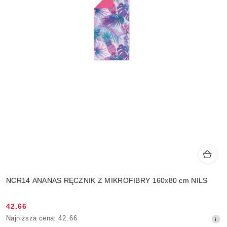
NCR14 ANANAS RĘCZNIK Z MIKROFIBRY 160x80 cm NILS
42.66
Cena
Najniższa
Najniższa cena:
42.66
promocyjna:
cena