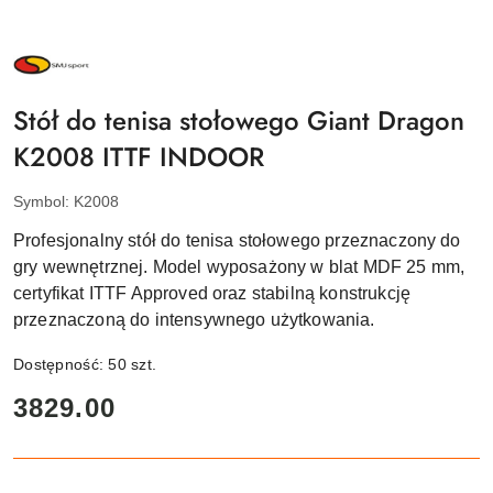
NAZWA
PRODUCENTA:
SMJ
SPORT
Stół do tenisa stołowego Giant Dragon
K2008 ITTF INDOOR
Symbol:
K2008
Profesjonalny stół do tenisa stołowego przeznaczony do
gry wewnętrznej. Model wyposażony w blat MDF 25 mm,
certyfikat ITTF Approved oraz stabilną konstrukcję
przeznaczoną do intensywnego użytkowania.
Dostępność:
50
szt.
cena:
3829.00