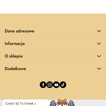
z
30
dni
przed
obniżką
Dane adresowe
Informacje
O sklepie
Dodatkowe
Cześć! 🐹 Tu Grotek z