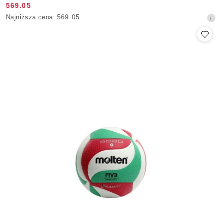
569.05
Cena
Najniższa
Najniższa cena:
569.05
promocyjna:
cena
z
30
dni
przed
obniżką