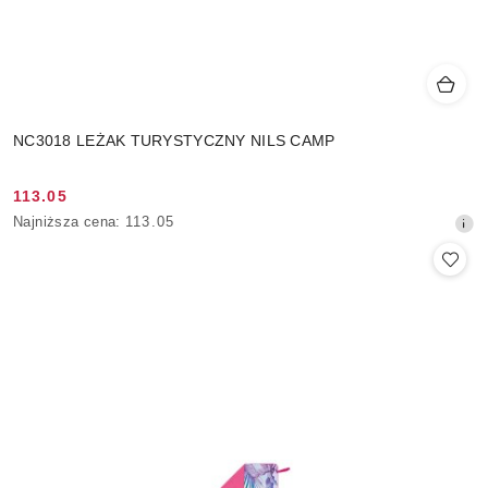
NC3018 LEŻAK TURYSTYCZNY NILS CAMP
113.05
Cena
Najniższa
Najniższa cena:
113.05
promocyjna:
cena
z
30
dni
przed
obniżką