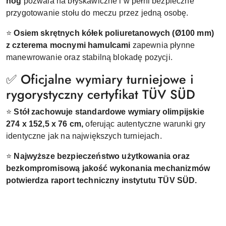
nóg
pozwala na błyskawiczne i w pełni bezpieczne
przygotowanie stołu do meczu przez jedną osobę.
⭐
Osiem skrętnych kółek poliuretanowych (Ø100 mm)
z czterema mocnymi hamulcami
zapewnia płynne
manewrowanie oraz stabilną blokadę pozycji.
✅ Oficjalne wymiary turniejowe i
rygorystyczny certyfikat TÜV SÜD
⭐
Stół zachowuje standardowe wymiary olimpijskie
274 x 152,5 x 76 cm,
oferując autentyczne warunki gry
identyczne jak na największych turniejach.
⭐
Najwyższe bezpieczeństwo użytkowania oraz
bezkompromisową jakość wykonania mechanizmów
potwierdza raport techniczny instytutu TÜV SÜD.