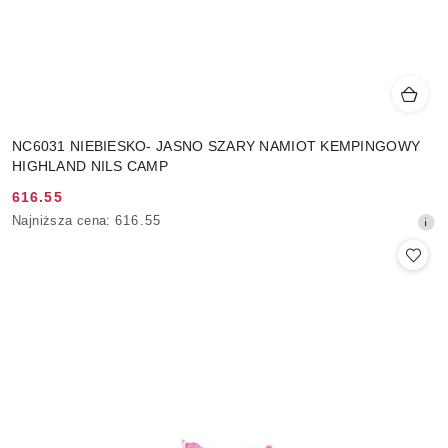
NC6031 NIEBIESKO- JASNO SZARY NAMIOT KEMPINGOWY
HIGHLAND NILS CAMP
616.55
Cena
Najniższa
Najniższa cena:
616.55
promocyjna:
cena
z
30
dni
przed
obniżką