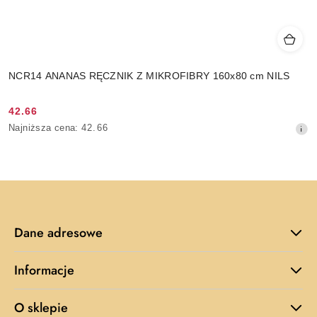
NCR14 ANANAS RĘCZNIK Z MIKROFIBRY 160x80 cm NILS
42.66
Cena
Najniższa
Najniższa cena:
42.66
promocyjna:
cena
z
30
dni
przed
obniżką
Dane adresowe
Informacje
O sklepie