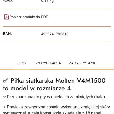
Waga:
0.15 kg
Pobierz produkt do PDF
EAN:
4905741795818
OPIS
SPECYFIKACJA
ZADAJ PYTANIE
✅ Piłka siatkarska Molten V4M1500
to model w rozmiarze 4
⭐ Przeznaczona do gry w obiektach zamkniętych (hala).
⭐ Powłoka zewnętrzna została wykonana z miękkiej skóry
syntetycznej, a cała konstrukcja składa się z 18 paneli,