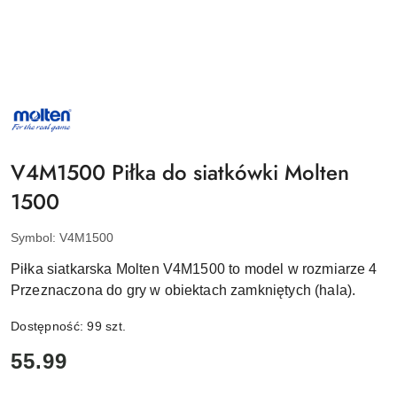
NAZWA
PRODUCENTA:
MOLTEN
V4M1500 Piłka do siatkówki Molten
1500
Symbol:
V4M1500
Piłka siatkarska Molten V4M1500 to model w rozmiarze 4
Przeznaczona do gry w obiektach zamkniętych (hala).
Dostępność:
99
szt.
cena:
55.99