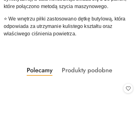
które połączono metodą szycia maszynowego.
⭐ We wnętrzu piłki zastosowano dętkę butylową, która
odpowiada za utrzymanie kulistego kształtu oraz
właściwego ciśnienia powietrza.
Produkty
Produkty
Polecamy
Produkty podobne
Pomiń karuzelę produktów
o
o
statusie:
statusie: