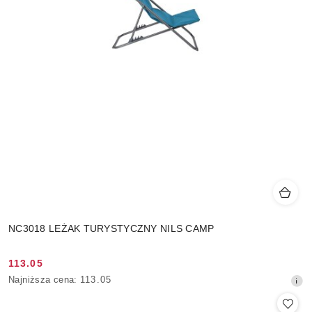
NC3018 LEŻAK TURYSTYCZNY NILS CAMP
113.05
Cena
Najniższa
Najniższa cena:
113.05
promocyjna:
cena
z