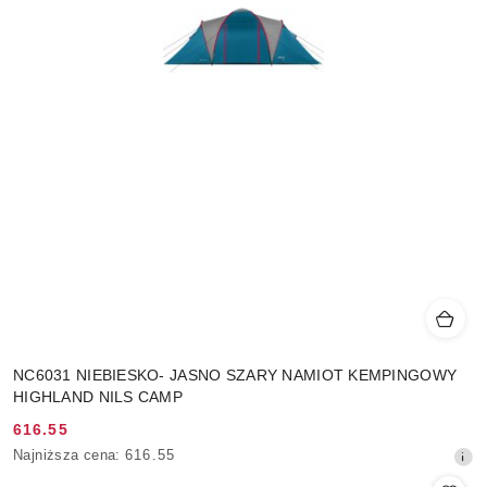
NC6031 NIEBIESKO- JASNO SZARY NAMIOT KEMPINGOWY
HIGHLAND NILS CAMP
616.55
Cena
Najniższa
Najniższa cena:
616.55
promocyjna:
cena