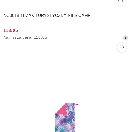
NC3018 LEŻAK TURYSTYCZNY NILS CAMP
113.05
Cena
Najniższa
Najniższa cena:
113.05
promocyjna:
cena
z
30
dni
przed
obniżką