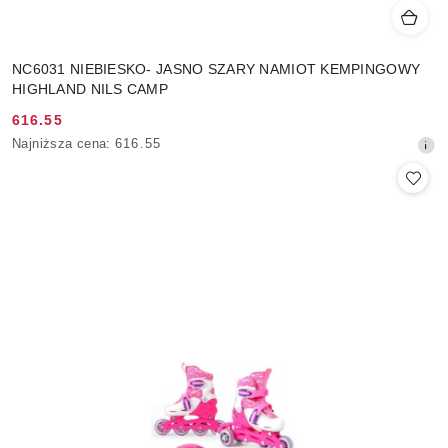
NC6031 NIEBIESKO- JASNO SZARY NAMIOT KEMPINGOWY
HIGHLAND NILS CAMP
616.55
Cena
Najniższa
Najniższa cena:
616.55
promocyjna:
cena
z
30
dni
przed
obniżką