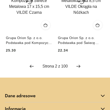
Grupa Orion Sp. z o.o.
Grupa Orion Sp. z o.o.
Podstawka pod Kompozycje
Podstawka pod Świecę
Świece Metalowa 17 x 15,5
Metalowa Złota 8,5 cm
25.30
22.34
cm VILDE Czarna
VILDE Okrągła na Nóżkach
Cena:
Cena:
Dane adresowe
Informacje