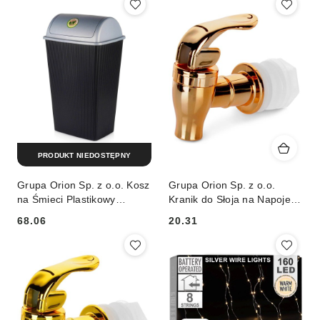
PRODUKT NIEDOSTĘPNY
Grupa Orion Sp. z o.o. Kosz
Grupa Orion Sp. z o.o.
na Śmieci Plastikowy
Kranik do Słoja na Napoje
Czarny 38 L VILDE
Srebrny VILDE Uniwersalny
68.06
20.31
Wytrzymały i Pojemny
Praktyczny na Co Dzień
Cena:
Cena: