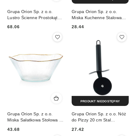
Grupa Orion Sp. z o.o.
Grupa Orion Sp. z o.o.
Lustro Ścienne Prostokątne
Miska Kuchenne Stalowa
Rama z Tworzywa Złota
Biała 14,5 cm 700 ml do
68.06
28.44
49,5 x 59,5 cm VILDE
Zmywarki VILDE
Cena:
Cena:
PRODUKT NIEDOSTĘPNY
Grupa Orion Sp. z o.o.
Grupa Orion Sp. z o.o. Nóż
Miska Sałatkowa Stołowa 21
do Pizzy 20 cm Stal
x 20 cm 1,2 L Szkło Złoty
Nierdzewna z Obrotowym
43.68
27.42
Rant VILDE
Ostrzem do Zmywarki
Cena:
Cena: