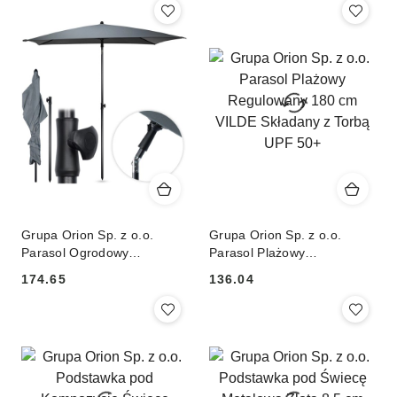
VILDE
Grupa Orion Sp. z o.o.
Grupa Orion Sp. z o.o.
Parasol Ogrodowy
Parasol Plażowy
Regulowany 125 x 200 cm
Regulowany 180 cm VILDE
174.65
136.04
VILDE Szary Ochrona UPF
Składany z Torbą UPF 50+
Cena:
Cena:
30+