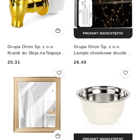
PRODUKT NIEDOSTĘPNY
Grupa Orion Sp. z o.o.
Grupa Orion Sp. z o.o.
Kranik do Słoja na Napoje
Lampki choinkowe druciki
Złoty VILDE Uniwersalny
160 LED, 190 cm
20.31
26.40
Praktyczny na Co Dzień
Cena:
Cena:
PRODUKT NIEDOSTĘPNY