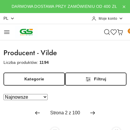
Przejdź do treści głównej
Przejdź do wyszukiwarki
Przejdź do moje konto
Przejdź do menu głównego
Przejdź do stopki
DARMOWA DOSTAWA PRZY ZAMÓWIENIU OD 400 ZŁ
PL
Moje konto
Producent - Vilde
Liczba produktów:
1194
Kategorie
Filtruj
Zastosowano
Sortuj
według
sortowanie:
Najnowsze.