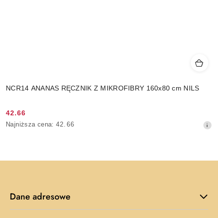
NCR14 ANANAS RĘCZNIK Z MIKROFIBRY 160x80 cm NILS
42.66
Cena
Najniższa
Najniższa cena:
42.66
promocyjna:
cena
z
30
dni
przed
obniżką
Dane adresowe