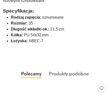
różowymi sznurówkami
Specyfikacja:
Rodzaj zapięcia:
sznurowane
Rozmiar:
35
Długość wkładki ok.:
21,5 cm
Kółka:
PU 54x32 mm
Łożyska:
ABEC-7
Produkty
Produkty
Polecamy
Produkty podobne
Pomiń karuzelę produktów
o
o
statusie:
statusie: