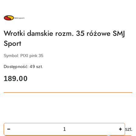
NAZWA
PRODUCENTA:
SMJ
SPORT
Wrotki damskie rozm. 35 różowe SMJ
Sport
Symbol:
PIXI pink 35
Dostępność:
49
szt.
cena:
189.00
Ilość
szt.