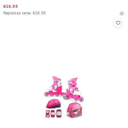
616.55
Cena
Najniższa
Najniższa cena:
616.55
promocyjna:
cena
z
30
dni
przed
obniżką