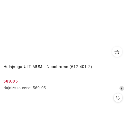
Hulajnoga ULTIMUM - Neochrome (612-401-2)
569.05
Cena
Najniższa
Najniższa cena:
569.05
promocyjna:
cena
z
30
dni
przed
obniżką