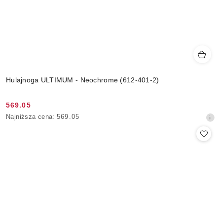
Hulajnoga ULTIMUM - Neochrome (612-401-2)
569.05
Cena
Najniższa
Najniższa cena:
569.05
promocyjna:
cena
z
30
dni
przed
obniżką