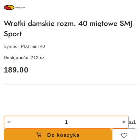
NAZWA
PRODUCENTA:
SMJ
SPORT
Wrotki damskie rozm. 40 miętowe SMJ
Sport
Symbol:
PIXI mint 40
Dostępność:
212
szt.
cena:
189.00
Ilość
szt.
Do koszyka