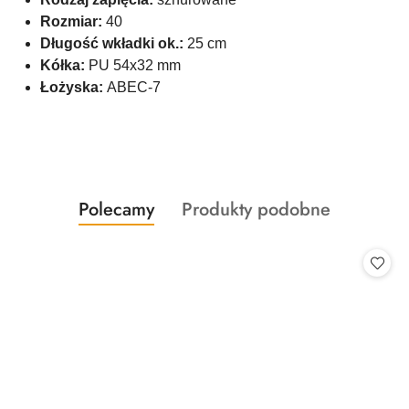
Rozmiar:
40
Długość wkładki ok.:
25 cm
Kółka:
PU 54x32 mm
Łożyska:
ABEC-7
Produkty
Produkty
Polecamy
Produkty podobne
Pomiń karuzelę produktów
o
o
statusie:
statusie: