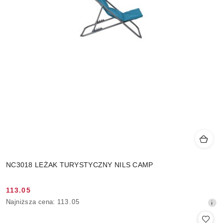
NC3018 LEŻAK TURYSTYCZNY NILS CAMP
113.05
Cena
Najniższa
Najniższa cena:
113.05
promocyjna:
cena
z