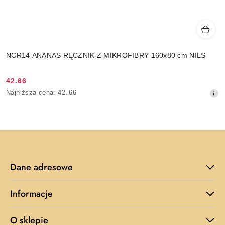
NCR14 ANANAS RĘCZNIK Z MIKROFIBRY 160x80 cm NILS
42.66
Cena
Najniższa
Najniższa cena:
42.66
promocyjna:
cena
z
30
dni
przed
obniżką
Dane adresowe
Informacje
O sklepie