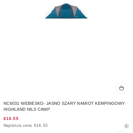
NC6031 NIEBIESKO- JASNO SZARY NAMIOT KEMPINGOWY
HIGHLAND NILS CAMP
616.55
Cena
Najniższa
Najniższa cena:
616.55
promocyjna:
cena