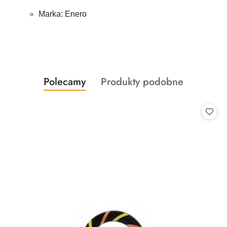
Marka: Enero
Produkty
Produkty
Polecamy
Produkty podobne
Pomiń karuzelę produktów
o
o
statusie:
statusie: