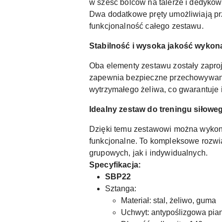
w sześć bolców na talerze i dedyko
Dwa dodatkowe pręty umożliwiają pr
funkcjonalność całego zestawu.
Stabilność i wysoka jakość wykon
Oba elementy zestawu zostały zapro
zapewnia bezpieczne przechowywanie
wytrzymałego żeliwa, co gwarantuje 
Idealny zestaw do treningu siłow
Dzięki temu zestawowi można wykony
funkcjonalne. To kompleksowe rozwią
grupowych, jak i indywidualnych.
Specyfikacja:
SBP22
Sztanga:
Materiał: stal, żeliwo, guma
Uchwyt: antypoślizgowa pia