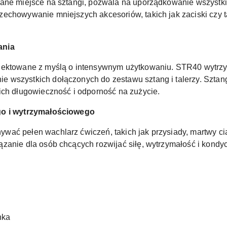
wane miejsce na sztangi, pozwala na uporządkowanie wszystk
zechowywanie mniejszych akcesoriów, takich jak zaciski czy
ania
jektowane z myślą o intensywnym użytkowaniu. STR40 wytrzy
 wszystkich dołączonych do zestawu sztang i talerzy. Szta
ich długowieczność i odporność na zużycie.
ego i wytrzymałościowego
wać pełen wachlarz ćwiczeń, takich jak przysiady, martwy ci
zanie dla osób chcących rozwijać siłę, wytrzymałość i kondy
nka