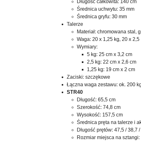
Długość całkowita: 140 cm
Średnica uchwytu: 35 mm
Średnica gryfu: 30 mm
Talerze
Materiał: chromowana stal, 
Waga: 20 x 1,25 kg, 20 x 2,5 
Wymiary:
5 kg: 25 cm x 3,2 cm
2,5 kg: 22 cm x 2,6 cm
1,25 kg: 19 cm x 2 cm
Zaciski: szczękowe
Łączna waga zestawu: ok. 200 k
STR40
Długość: 65,5 cm
Szerokość: 74,8 cm
Wysokość: 157,5 cm
Średnica pręta na talerze i 
Długość prętów: 47,5 / 38,7 /
Rozmiar miejsca na sztangi: