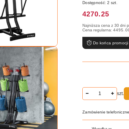
Dostępność:
2
szt.
Cena:
4270.25
Najniższa cena z 30 dni 
Cena regularna:
4495.0
Do końca promocji
Ilość
szt.
Zamówienie telefoniczn
Dostępność
Wysyłka w