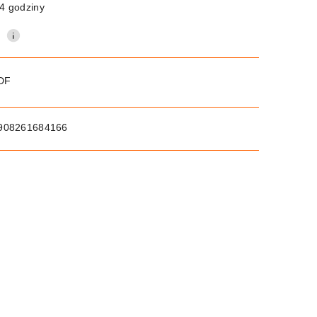
4 godziny
0
PDF
908261684166