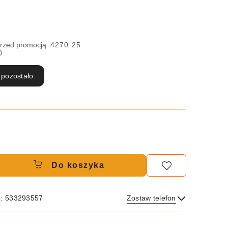
przed promocją:
4270.25
0
 pozostało:
Do koszyka
e: 533293557
Zostaw telefon
Wyślij