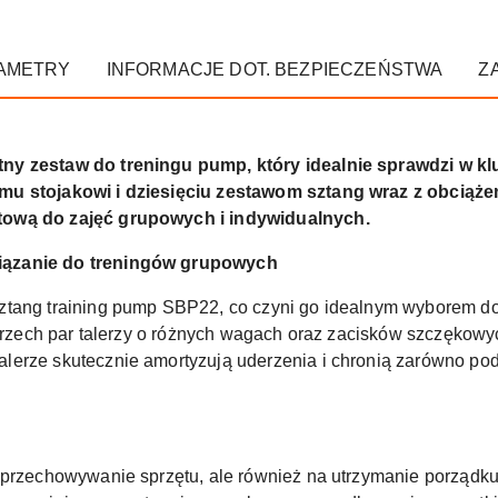
AMETRY
INFORMACJE DOT. BEZPIECZEŃSTWA
Z
ny zestaw do treningu pump, który idealnie sprawdzi w kl
mu stojakowi i dziesięciu zestawom sztang wraz z obciążen
tową do zajęć grupowych i indywidualnych.
iązanie do treningów grupowych
ztang training pump SBP22, co czyni go idealnym wyborem d
 trzech par talerzy o różnych wagach oraz zacisków szczękowy
erze skutecznie amortyzują uderzenia i chronią zarówno podł
a przechowywanie sprzętu, ale również na utrzymanie porząd