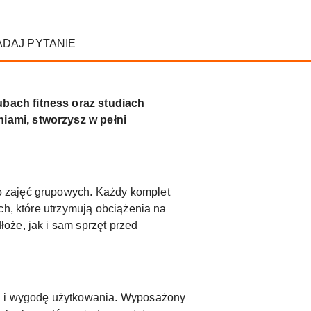
ADAJ PYTANIE
ubach fitness oraz studiach
iami, stworzysz w pełni
o zajęć grupowych. Każdy komplet
ch, które utrzymują obciążenia na
oże, jak i sam sprzęt przed
ku i wygodę użytkowania. Wyposażony