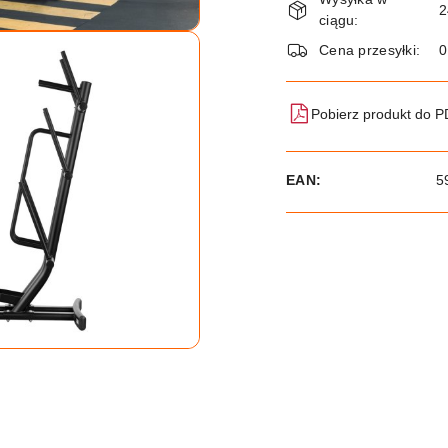
i
2
ciągu:
dostawa
Cena przesyłki:
Pobierz produkt do 
EAN:
5