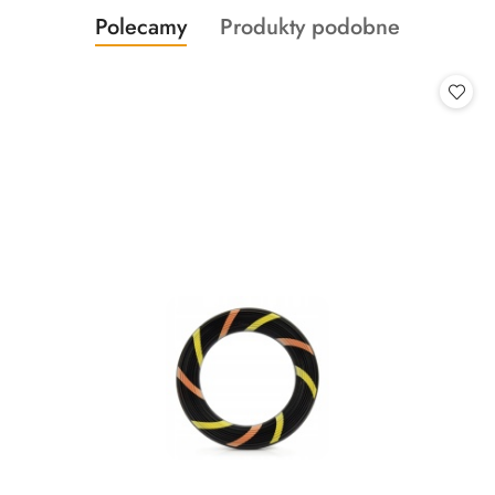
Produkty
Produkty
Polecamy
Produkty podobne
Pomiń karuzelę produktów
o
o
statusie:
statusie: