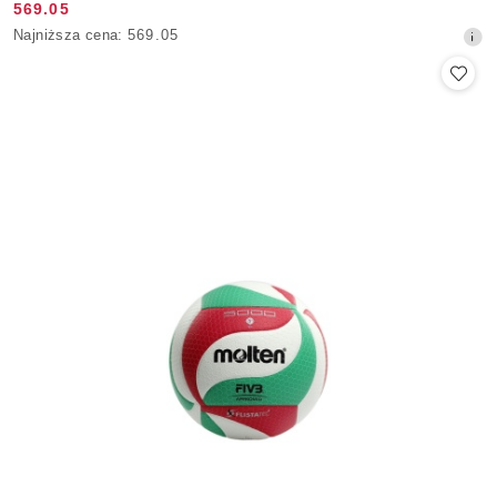
569.05
Cena
Najniższa
Najniższa cena:
569.05
promocyjna:
cena
z
30
dni
przed
obniżką