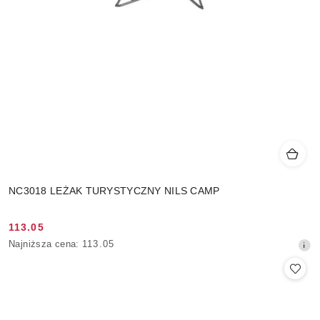
NC3018 LEŻAK TURYSTYCZNY NILS CAMP
113.05
Cena
Najniższa
Najniższa cena:
113.05
promocyjna:
cena
z
30
dni
przed