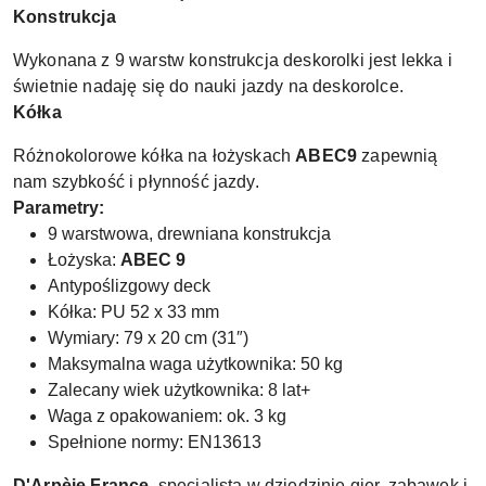
Konstrukcja
Wykonana z 9 warstw konstrukcja deskorolki jest lekka i
świetnie nadaję się do nauki jazdy na deskorolce.
Kółka
Różnokolorowe kółka na łożyskach
ABEC9
zapewnią
nam szybkość i płynność jazdy.
Parametry:
9 warstwowa, drewniana konstrukcja
Łożyska:
ABEC 9
Antypoślizgowy deck
Kółka: PU 52 x 33 mm
Wymiary: 79 x 20 cm (31″)
Maksymalna waga użytkownika: 50 kg
Zalecany wiek użytkownika: 8 lat+
Waga z opakowaniem: ok. 3 kg
Spełnione normy: EN13613
D'Arpèje France
, specjalista w dziedzinie gier, zabawek i