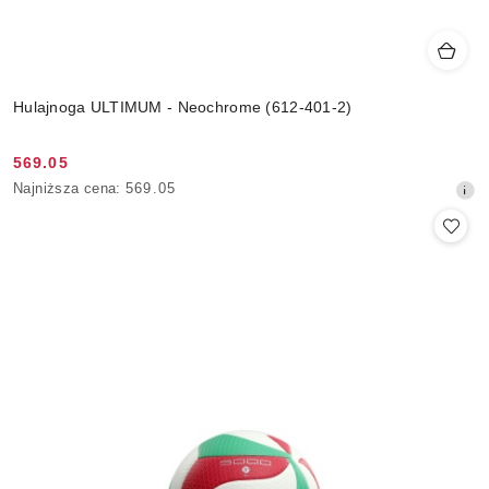
Hulajnoga ULTIMUM - Neochrome (612-401-2)
569.05
Cena
Najniższa
Najniższa cena:
569.05
promocyjna:
cena
z
30
dni
przed
obniżką