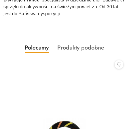
sprzętu do aktywności na świeżym powietrzu. Od 30 lat
jest do Państwa dyspozycji.
Produkty
Produkty
Polecamy
Produkty podobne
Pomiń karuzelę produktów
o
o
statusie:
statusie: