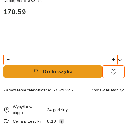
Dostępność:
832
szt.
cena:
170.59
Ilość
szt.
Do koszyka
Zamówienie telefoniczne: 533293557
Zostaw telefon
Dostępność
Wysyłka w
i
24 godziny
ciągu:
dostawa
Wyślij
Cena przesyłki:
8.19