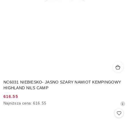
NC6031 NIEBIESKO- JASNO SZARY NAMIOT KEMPINGOWY
HIGHLAND NILS CAMP
616.55
Cena
Najniższa
Najniższa cena:
616.55
promocyjna:
cena
z
30
dni
przed