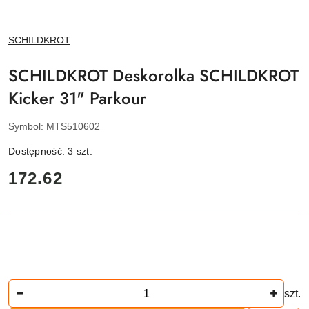
NAZWA
SCHILDKROT
PRODUCENTA:
SCHILDKROT Deskorolka SCHILDKROT
Kicker 31" Parkour
Symbol:
MTS510602
Dostępność:
3
szt.
cena:
172.62
Ilość
szt.