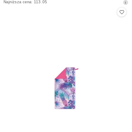
Najniższa
Najniższa cena:
113.05
promocyjna:
cena
z
30
dni
przed
obniżką