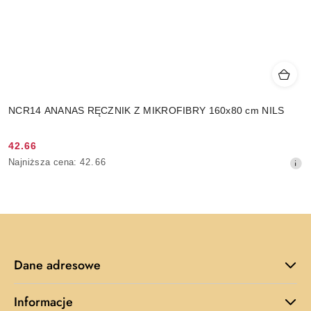
NCR14 ANANAS RĘCZNIK Z MIKROFIBRY 160x80 cm NILS
42.66
Cena
Najniższa
Najniższa cena:
42.66
promocyjna:
cena
z
30
dni
przed
obniżką
Dane adresowe
Informacje