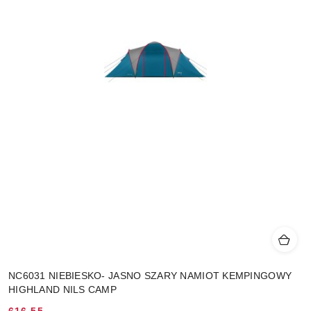
NC6031 NIEBIESKO- JASNO SZARY NAMIOT KEMPINGOWY
HIGHLAND NILS CAMP
616.55