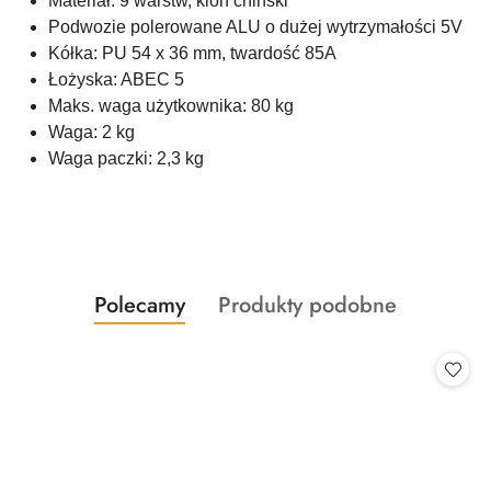
Materiał: 9 warstw, klon chiński
Podwozie polerowane ALU o dużej wytrzymałości 5V
Kółka: PU 54 x 36 mm, twardość 85A
Łożyska: ABEC 5
Maks. waga użytkownika: 80 kg
Waga: 2 kg
Waga paczki: 2,3 kg
Produkty
Produkty
Polecamy
Produkty podobne
Pomiń karuzelę produktów
o
o
statusie:
statusie: