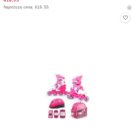
Cena
Najniższa
Najniższa cena:
616.55
promocyjna:
cena
z
30
dni
przed
obniżką