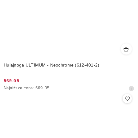
Hulajnoga ULTIMUM - Neochrome (612-401-2)
569.05
Cena
Najniższa
Najniższa cena:
569.05
promocyjna:
cena
z
30
dni
przed
obniżką