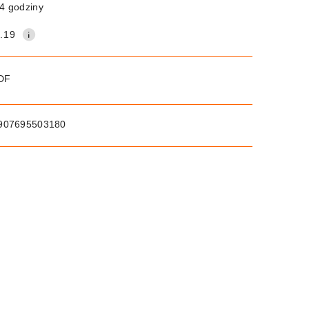
4 godziny
.19
PDF
907695503180