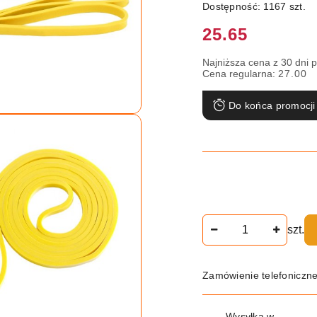
Dostępność:
1167
szt.
Cena:
25.65
Najniższa cena z 30 dni 
Cena regularna:
27.00
Do końca promocji
Ilość
szt.
Zamówienie telefoniczn
Dostępność
Wysyłka w