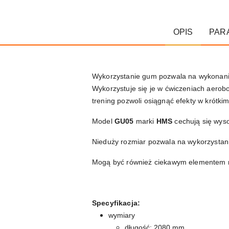
OPIS
PAR
Wykorzystanie gum pozwala na wykonanie
Wykorzystuje się je w ćwiczeniach aerob
trening pozwoli osiągnąć efekty w krótki
Model
GU05
marki
HMS
cechują się wyso
Nieduży rozmiar pozwala na wykorzysta
Mogą być również ciekawym elementem 
Specyfikacja:
wymiary
długość: 2080 mm