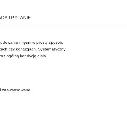
ADAJ PYTANIE
budowaniu mięśni w prosty sposób.
azach czy kontuzjach. Systematyczny
raz ogólną kondycję ciała.
 i zaawansowane !