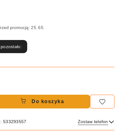
przed promocją:
25.65
 pozostało:
Do koszyka
e: 533293557
Zostaw telefon
Wyślij