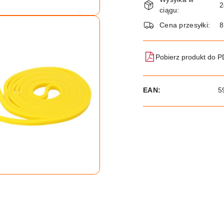
i
2
ciągu:
dostawa
Cena przesyłki:
8
Pobierz produkt do 
EAN:
5