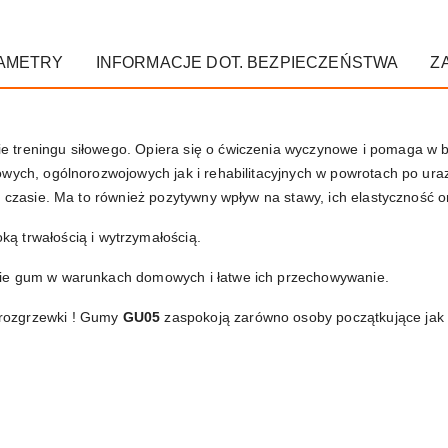
AMETRY
INFORMACJE DOT. BEZPIECZEŃSTWA
Z
 treningu siłowego. Opiera się o ćwiczenia wyczynowe i pomaga w 
owych, ogólnorozwojowych jak i rehabilitacyjnych w powrotach po ur
m czasie. Ma to również pozytywny wpływ na stawy, ich elastyczność o
ką trwałością i wytrzymałością.
nie gum w warunkach domowych i łatwe ich przechowywanie.
rozgrzewki ! Gumy
GU05
zaspokoją zarówno osoby początkujące jak