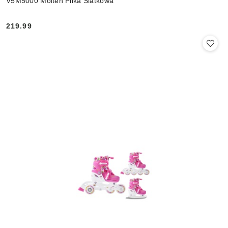
V5M5000 Molten Piłka Siatkowa
219.99
Cena: