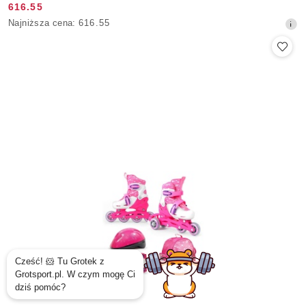
616.55
Cena
Najniższa
Najniższa cena:
616.55
promocyjna:
cena
z
30
dni
przed
obniżką