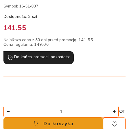
Symbol:
16-51-097
Dostępność:
3
szt.
Cena:
141.55
Najniższa cena z 30 dni przed promocją:
141.55
Cena regularna:
149.00
Do końca promocji pozostało:
Ilość
szt.
Do koszyka