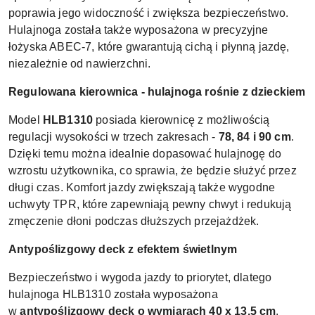
poprawia jego widoczność i zwiększa bezpieczeństwo.
Hulajnoga została także wyposażona w precyzyjne
łożyska ABEC-7, które gwarantują cichą i płynną jazdę,
niezależnie od nawierzchni.
Regulowana kierownica - hulajnoga rośnie z dzieckiem
Model
HLB1310
posiada kierownicę z możliwością
regulacji wysokości w trzech zakresach -
78, 84 i 90 cm
.
Dzięki temu można idealnie dopasować hulajnogę do
wzrostu użytkownika, co sprawia, że będzie służyć przez
długi czas. Komfort jazdy zwiększają także wygodne
uchwyty TPR, które zapewniają pewny chwyt i redukują
zmęczenie dłoni podczas dłuższych przejażdżek.
Antypoślizgowy deck z efektem świetlnym
Bezpieczeństwo i wygoda jazdy to priorytet, dlatego
hulajnoga HLB1310 została wyposażona
w
antypoślizgowy deck o wymiarach 40 x 13,5 cm
.