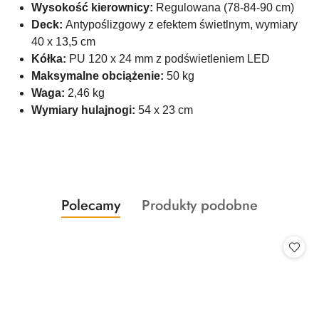
Wysokość kierownicy:
Regulowana (78-84-90 cm)
Deck:
Antypoślizgowy z efektem świetlnym, wymiary
40 x 13,5 cm
Kółka:
PU 120 x 24 mm z podświetleniem LED
Maksymalne obciążenie:
50 kg
Waga:
2,46 kg
Wymiary hulajnogi:
54 x 23 cm
Produkty
Produkty
Polecamy
Produkty podobne
Pomiń karuzelę produktów
o
o
statusie:
statusie: