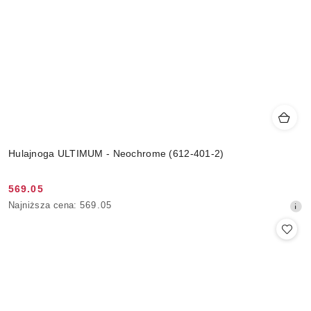
Hulajnoga ULTIMUM - Neochrome (612-401-2)
569.05
Cena
Najniższa
Najniższa cena:
569.05
promocyjna:
cena
z
30
dni
przed
obniżką