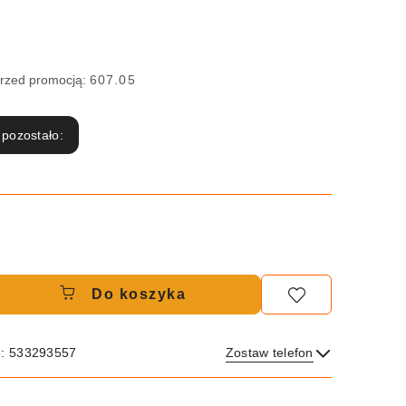
przed promocją:
607.05
 pozostało:
Do koszyka
e: 533293557
Zostaw telefon
Wyślij