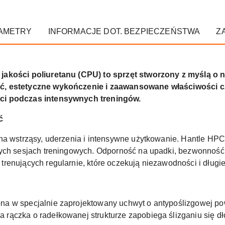
AMETRY
INFORMACJE DOT. BEZPIECZEŃSTWA
Z
jakości poliuretanu (CPU) to sprzęt stworzony z myślą o
ć, estetyczne wykończenie i zaawansowane właściwości c
ci podczas intensywnych treningów.
ć
na wstrząsy, uderzenia i intensywne użytkowanie. Hantle HP
zych sesjach treningowych. Odporność na upadki, bezwonność 
renujących regularnie, które oczekują niezawodności i długie
a w specjalnie zaprojektowany uchwyt o antypoślizgowej po
ączka o radełkowanej strukturze zapobiega ślizganiu się dł