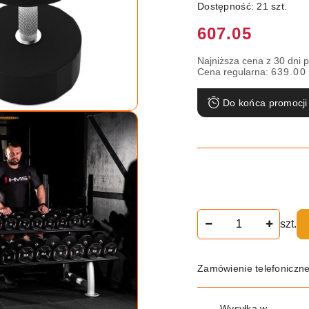
Dostępność:
21
szt.
Cena:
607.05
Najniższa cena z 30 dni 
Cena regularna:
639.00
Do końca promocji
Ilość
szt.
Zamówienie telefoniczn
Dostępność
Wysyłka w