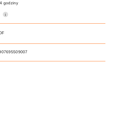
4 godziny
0
PDF
907695509007