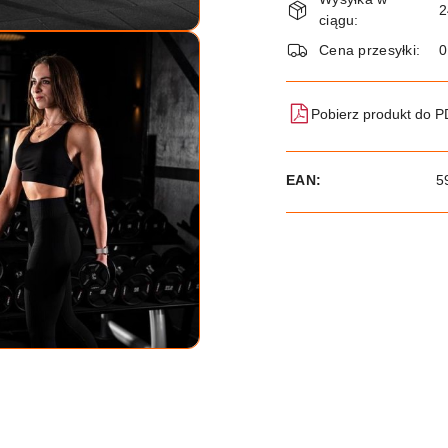
i
2
ciągu:
dostawa
Cena przesyłki:
Pobierz produkt do 
EAN:
5