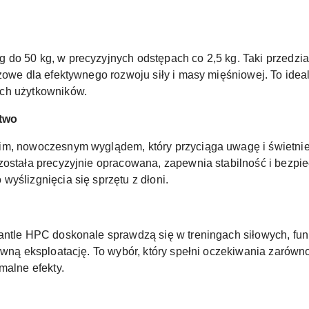
 do 50 kg, w precyzyjnych odstępach co 2,5 kg. Taki przedz
czowe dla efektywnego rozwoju siły i masy mięśniowej. To ide
ch użytkowników.
two
im, nowoczesnym wyglądem, który przyciąga uwagę i świetnie 
została precyzyjnie opracowana, zapewnia stabilność i bezpi
yślizgnięcia się sprzętu z dłoni.
hantle HPC doskonale sprawdzą się w treningach siłowych, fu
wną eksploatację. To wybór, który spełni oczekiwania zarówno 
malne efekty.