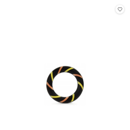
statusie:
statusie: