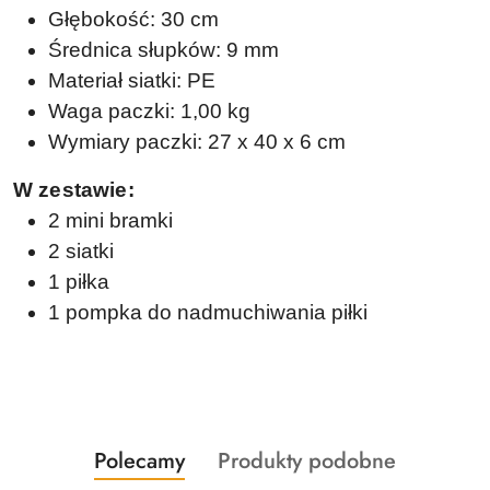
Głębokość: 30 cm
Średnica słupków: 9 mm
Materiał siatki: PE
Waga paczki: 1,00 kg
Wymiary paczki: 27 x 40 x 6 cm
W zestawie:
2 mini bramki
2 siatki
1 piłka
1 pompka do nadmuchiwania piłki
Produkty
Produkty
Polecamy
Produkty podobne
Pomiń karuzelę produktów
o
o