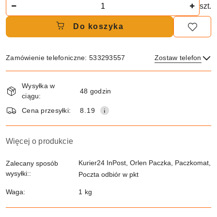
Ilość
szt.
Do koszyka
Zamówienie telefoniczne: 533293557
Zostaw telefon
Dostępność
Wysyłka w
i
48 godzin
ciągu:
dostawa
Wyślij
Cena przesyłki:
8.19
Więcej o produkcie
Kurier24 InPost, Orlen Paczka, Paczkomat,
Zalecany sposób
wysyłki::
Poczta odbiór w pkt
Waga:
1 kg