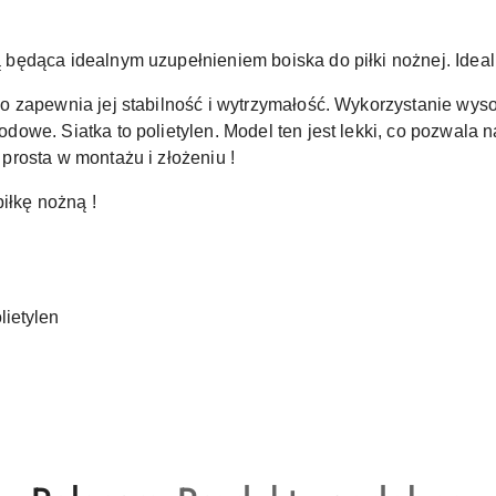
ędąca idealnym uzupełnieniem boiska do piłki nożnej. Idealn
o zapewnia jej stabilność i wytrzymałość. Wykorzystanie wyso
we. Siatka to polietylen. Model ten jest lekki, co pozwala n
 prosta w montażu i złożeniu !
iłkę nożną !
olietylen