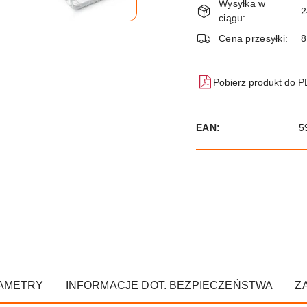
Wysyłka w
i
2
ciągu:
dostawa
Cena przesyłki:
8
Pobierz produkt do 
EAN:
5
AMETRY
INFORMACJE DOT. BEZPIECZEŃSTWA
Z