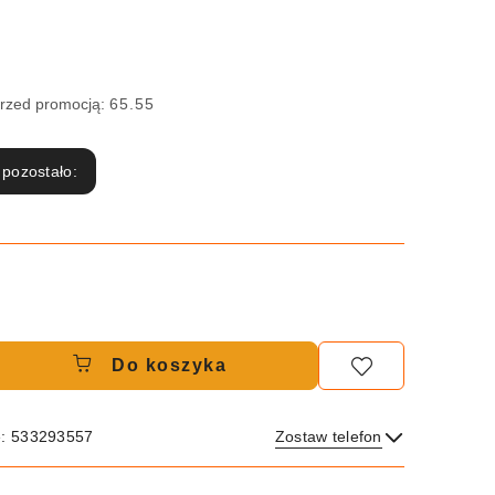
przed promocją:
65.55
 pozostało:
Do koszyka
e: 533293557
Zostaw telefon
Wyślij