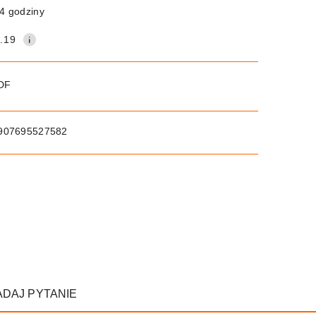
4 godziny
.19
PDF
907695527582
ADAJ PYTANIE