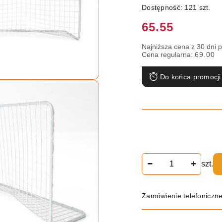
Dostępność:
121
szt.
Cena:
65.55
Najniższa cena z 30 dni 
Cena regularna:
69.00
Do końca promocji
Ilość
szt.
Zamówienie telefoniczn
Dostępność