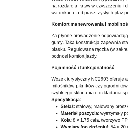
na rozdarcia, łatwy w czyszczeniu i
warunkach - od piaszczystych plaż po
Komfort manewrowania i mobilno
Za płynne prowadzenie odpowiadają 
gumy. Taka konstrukcja zapewnia stab
piasku. Regulowana rączka (w zakre
podnosi komfort jazdy.
Pojemność i funkcjonalność
Wózek turystyczny NC2603 oferuje a
miłośników pikników czy ogrodników.
szybkiego składania i rozkładania sp
Specyfikacja:
Stelaż
: stalowy, malowany pros
Materiał poszycia
: wytrzymały p
Koła
: 8 × 1.75 cala, tworzywo P
Wymiary (po złożeniu)
: 54 × 20