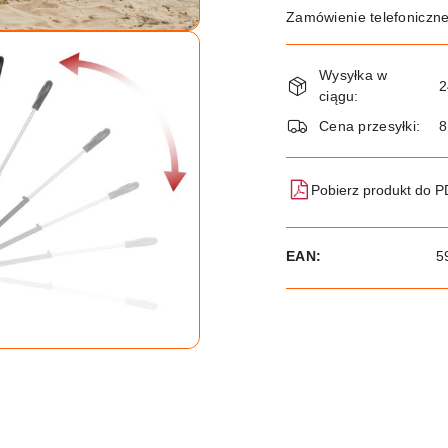
Zamówienie telefoniczn
Dostępność
Wysyłka w
i
2
ciągu:
dostawa
Cena przesyłki:
8
Pobierz produkt do 
EAN:
5