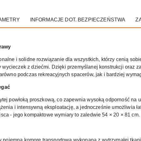
AMETRY
INFORMACJE DOT. BEZPIECZEŃSTWA
Z
prawy
jonalne i solidne rozwiązanie dla wszystkich, którzy cenią s
wycieczek z dziećmi. Dzięki przemyślanej konstrukcji oraz 
zarówno podczas rekreacyjnych spacerów, jak i bardziej wym
egać
rytej powłoką proszkową, co zapewnia wysoką odporność na u
ążenia i intensywną eksploatację, a jednocześnie umożliwia ł
sca - jego kompaktowe wymiary to zaledwie 54 × 20 × 81 cm.
pojemną komorę transportową wykonaną z wytrzymałej tkanin