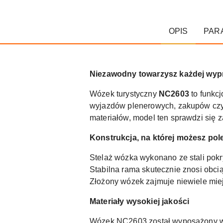
OPIS
PAR
Niezawodny towarzysz każdej wy
Wózek turystyczny
NC2603
to funkc
wyjazdów plenerowych, zakupów czy 
materiałów, model ten sprawdzi się 
Konstrukcja, na której możesz pol
Stelaż wózka wykonano ze stali pok
Stabilna rama skutecznie znosi obci
Złożony wózek zajmuje niewiele miej
Materiały wysokiej jakości
Wózek NC2603 został wyposażony w 