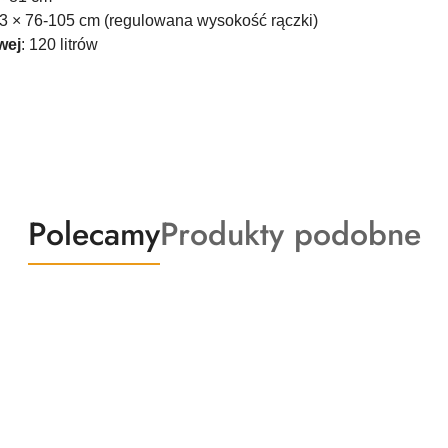
53 × 76-105 cm (regulowana wysokość rączki)
wej
: 120 litrów
Produkty
Produkty
Polecamy
Produkty podobne
o
o
statusie:
statusie: