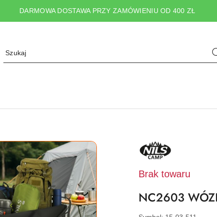
DARMOWA DOSTAWA PRZY ZAMÓWIENIU OD 400 ZŁ
NAZWA
PRODUCENTA:
NILS
CAMP
Brak towaru
NC2603 WÓZE