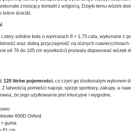
 doskonale znoszący kontakt z wilgocią. Dzięki temu wózek do
 leśne ścieżki.
ść
cztery solidne koła o wymiarach 8 × 1.75 cala, wykonane z p
ilność oraz dobrą przyczepność na różnych nawierzchniach - z
sie od 76 do 105 cm wysokości) pozwala dopasować wózek d
ż
120 litrów pojemności
, co czyni go doskonałym wyborem dl
 Z łatwością pomieści napoje, sprzęt sportowy, zakupy, a na
rawia, że jego użytkowanie jest intuicyjne i wygodne.
zkowo
oliester 600D Oxford
P + guma
 × 81 cm