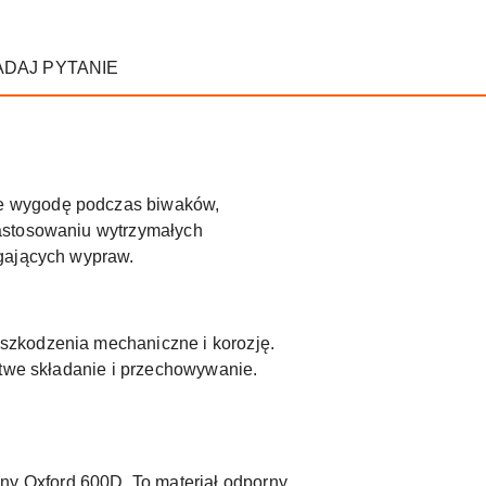
ADAJ PYTANIE
obie wygodę podczas biwaków,
zastosowaniu wytrzymałych
agających wypraw.
szkodzenia mechaniczne i korozję.
atwe składanie i przechowywanie.
y Oxford 600D. To materiał odporny