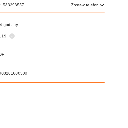
e: 533293557
Zostaw telefon
Wyślij
4 godziny
.19
PDF
908261680380