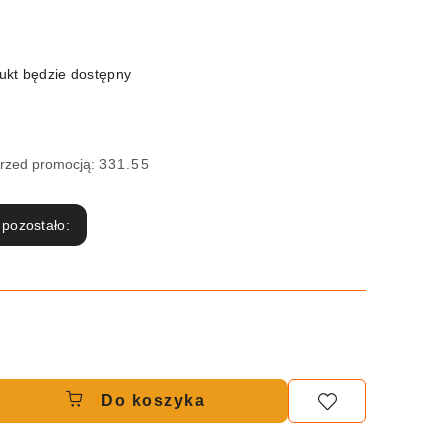
kt będzie dostępny
przed promocją:
331.55
 pozostało:
Do koszyka