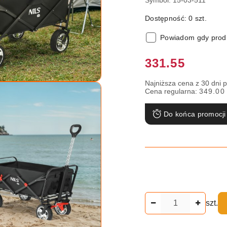
Symbol:
15-03-511
Dostępność:
0
szt.
Powiadom gdy produ
Cena:
331.55
Najniższa cena z 30 dni 
Cena regularna:
349.00
Do końca promocji
Ilość
szt.